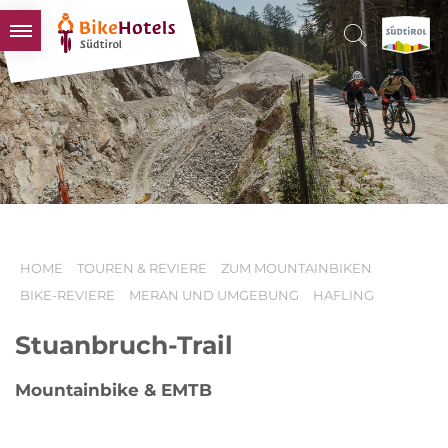
BIKEHOTELS
HOTELS & PAKETE
TOUREN & REVIERE
SÜDTIROL & WIR
SCHLUSSLICHTER
HOME
TOUREN & REVIERE
ZUM MOUNTAINBIKEN
BIKE-REVIERE
MERAN UND UMGEBUNG
HAFLING
Stuanbruch-Trail
Mountainbike & EMTB