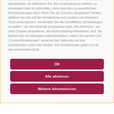
identifizieren. Es steht Ihnen frei, Ihre Zustimmung zu erteilen, zu
verweigern oder zu widerrufen, ohne dass dies zu wesentlichen
Einschränkungen führt. Wenn Sie auf „Cookies akzeptieren" klicken,
erklären Sie sich mit der Verwendung von Cookies und ähnlichen
Tools einverstanden. Verwenden Sie die Schaltfläche „Einstellungen
verwalten", um Ihre Auswahl anzupassen oder „Alle ablehnen", um
ohne Cookies fortzufahren, die nicht unbedingt erforderlich sind. Sie
können Ihre Einstellungen jederzeit ändern, indem Sie auf den Link
„Cookie-Einstellungen" unten auf der Seite oder auf das
Schildsymbol unten links klicken. Ihre Einstellungen gelten nur für
das verwendete Gerät.
GUTSCHEINE
FAQ - QUALITÄTSGARANTIE
OK
NEWSLETTER
SOCIAL WALL
WETTER
Alle ablehnen
DE
IT
EN
Weitere Informationen
SUCHEN & BUCHEN
SCHNELLANFRAGE