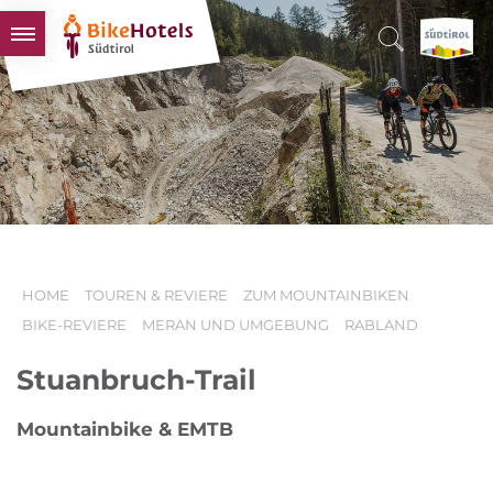
BIKEHOTELS
HOTELS & PAKETE
TOUREN & REVIERE
SÜDTIROL & WIR
SCHLUSSLICHTER
HOME
TOUREN & REVIERE
ZUM MOUNTAINBIKEN
BIKE-REVIERE
MERAN UND UMGEBUNG
RABLAND
Stuanbruch-Trail
Mountainbike & EMTB