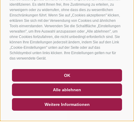
identifizieren. Es steht Ihnen frei, Ihre Zustimmung zu erteilen, zu
verweigern oder zu widerrufen, ohne dass dies zu wesentlichen
Einschränkungen führt. Wenn Sie auf „Cookies akzeptieren" klicken,
erklären Sie sich mit der Verwendung von Cookies und ähnlichen
Tools einverstanden. Verwenden Sie die Schaltfläche „Einstellungen
verwalten", um Ihre Auswahl anzupassen oder „Alle ablehnen", um
ohne Cookies fortzufahren, die nicht unbedingt erforderlich sind. Sie
können Ihre Einstellungen jederzeit ändern, indem Sie auf den Link
„Cookie-Einstellungen" unten auf der Seite oder auf das
Schildsymbol unten links klicken. Ihre Einstellungen gelten nur für
das verwendete Gerät.
GUTSCHEINE
FAQ - QUALITÄTSGARANTIE
OK
NEWSLETTER
SOCIAL WALL
WETTER
Alle ablehnen
DE
IT
EN
Weitere Informationen
SUCHEN & BUCHEN
SCHNELLANFRAGE