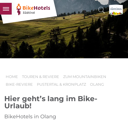
BIKEHOTELS
HOTELS & PAKETE
TOUREN & REVIERE
SÜDTIROL & WIR
SCHLUSSLICHTER
HOME
TOUREN & REVIERE
ZUM MOUNTAINBIKEN
BIKE-REVIERE
PUSTERTAL & KRONPLATZ
OLANG
Hier geht’s lang im Bike-
Urlaub!
BikeHotels in Olang