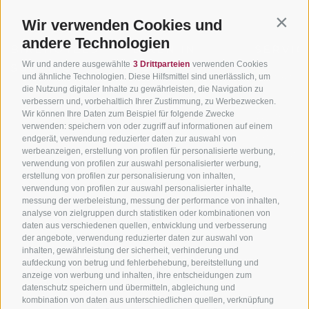
Wir verwenden Cookies und
Contin
andere Technologien
BIKEHOTELS
BIKEN IN
SERVIC
Wir und andere ausgewählte
3 Drittparteien
verwenden Cookies
SÜDTIROL
SÜDTIROL
Kontakt
und ähnliche Technologien. Diese Hilfsmittel sind unerlässlich, um
die Nutzung digitaler Inhalte zu gewährleisten, die Navigation zu
Hotels & Pakete
Mountainbiken in
Anreise
verbessern und, vorbehaltlich Ihrer Zustimmung, zu Werbezwecken.
Südtirol
Urlaubspakete
Wir können Ihre Daten zum Beispiel für folgende Zwecke
Wetter
verwenden: speichern von oder zugriff auf informationen auf einem
Rennradfahren in
Unsere Gutscheine
Events
endgerät, verwendung reduzierter daten zur auswahl von
Südtirol
werbeanzeigen, erstellung von profilen für personalisierte werbung,
Hot Deals
Zum Katal
verwendung von profilen zur auswahl personalisierter werbung,
Radwege in Südtirol
Bike & Work
erstellung von profilen zur personalisierung von inhalten,
Bikeshops & Verleihe
verwendung von profilen zur auswahl personalisierter inhalte,
messung der werbeleistung, messung der performance von inhalten,
Bike-Schulen
analyse von zielgruppen durch statistiken oder kombinationen von
Tourenzentrale
daten aus verschiedenen quellen, entwicklung und verbesserung
der angebote, verwendung reduzierter daten zur auswahl von
inhalten, gewährleistung der sicherheit, verhinderung und
aufdeckung von betrug und fehlerbehebung, bereitstellung und
anzeige von werbung und inhalten, ihre entscheidungen zum
datenschutz speichern und übermitteln, abgleichung und
kombination von daten aus unterschiedlichen quellen, verknüpfung