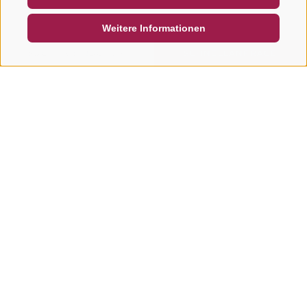
DE
IT
EN
Weitere Informationen
SUCHEN & BUCHEN
SCHNELLANFRAGE
Weitere Touren in dieser
Region