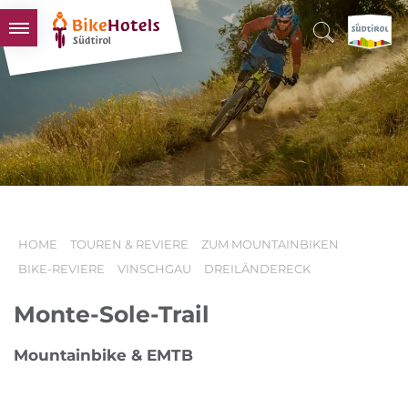
BIKEHOTELS
HOTELS & PAKETE
TOUREN & REVIERE
SÜDTIROL & WIR
SCHLUSSLICHTER
HOME
TOUREN & REVIERE
ZUM MOUNTAINBIKEN
BIKE-REVIERE
VINSCHGAU
DREILÄNDERECK
Monte-Sole-Trail
Mountainbike & EMTB