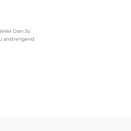
BIKEHOTELS FINDEN
URLAUBSPAKETE
eiler Gran Jú
zu anstrengend.