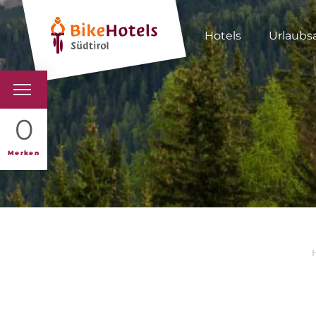
Hotels
Urlaubs
BIKEHOTELS
0
HOTELS & PAKETE
Merken
TOUREN & REVIERE
SÜDTIROL & WIR
SCHLUSSLICHTER