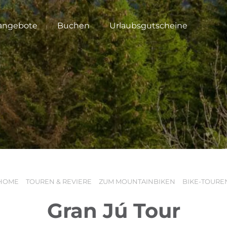
angebote
Buchen
Urlaubsgutscheine
HOME
TOUREN & REVIERE
ZUM MOUNTAINBIKEN
BIKE-TOURE
Gran Jú Tour