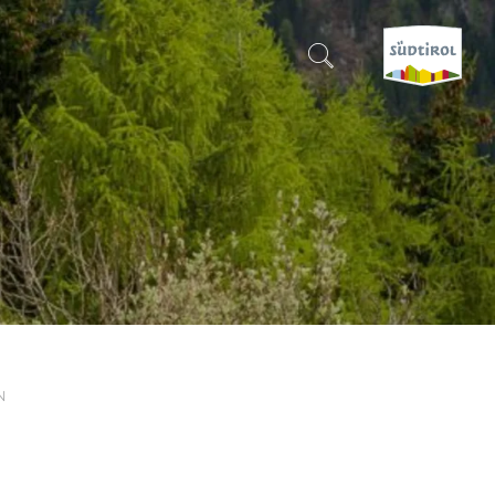
SUCHEN & BUCHEN
ENTDECKE SÜDTIROL
WANN?
-
WOHIN?
N
WAS?