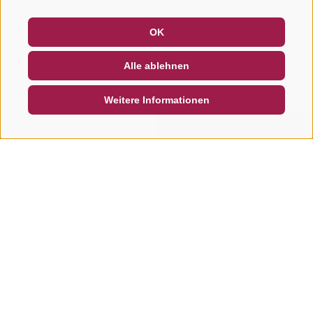
GUTSCHEINE
FAQ - QUALITÄTSGARANTIE
OK
NEWSLETTER
SOCIAL WALL
WETTER
Alle ablehnen
DE
IT
EN
Weitere Informationen
SUCHEN & BUCHEN
SCHNELLANFRAGE
Weitere Touren in dieser
Region