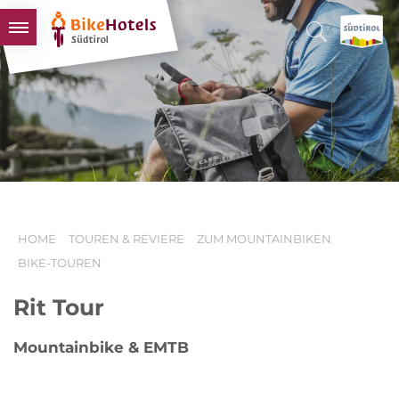
BIKEHOTELS
HOTELS & PAKETE
TOUREN & REVIERE
SÜDTIROL & WIR
SCHLUSSLICHTER
HOME
TOUREN & REVIERE
ZUM MOUNTAINBIKEN
BIKE-TOUREN
Rit Tour
Mountainbike & EMTB