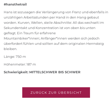
#hansthetrail
Hans ist sozusagen die Verlängerung von Franz und ebenfalls in
unzähligen Arbeitsstunden per Hand in den Hang gebaut
worden. Kurven, Wellen, steile Abschnitte: All das wechselt im
Sekundentakt und Konzentration ist von oben bis unten
gefragt. Ein Traum für erfahrene
Mountainbiker*innen; Anfänger*innen werden sich jedoch
überfordert fühlen und sollten auf dem originalen Herrnsteig
bleiben.
Länge: 750 m
Höhenmeter: 187 m
Schwierigkeit: MITTELSCHWER BIS SCHWER
ZURÜCK ZUR ÜBERSICHT