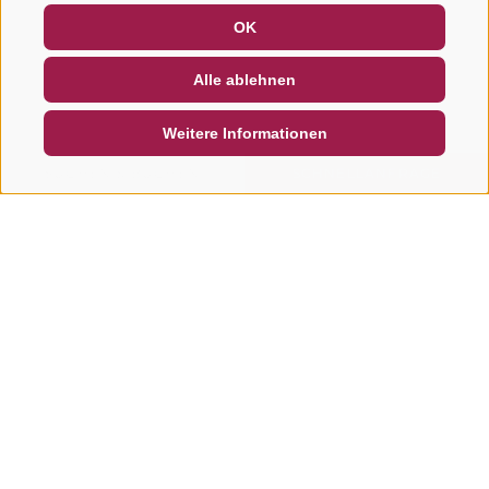
GUTSCHEINE
FAQ - QUALITÄTSGARANTIE
OK
NEWSLETTER
SOCIAL WALL
WETTER
Alle ablehnen
DE
IT
EN
Weitere Informationen
SUCHEN & BUCHEN
SCHNELLANFRAGE