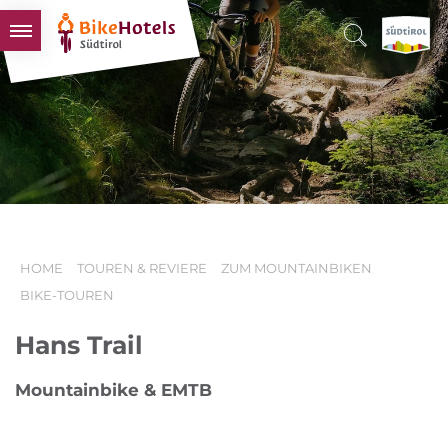
BIKEHOTELS
HOTELS & PAKETE
TOUREN & REVIERE
SÜDTIROL & WIR
SCHLUSSLICHTER
HOME
TOUREN & REVIERE
ZUM MOUNTAINBIKEN
BIKE-TOUREN
Hans Trail
Mountainbike & EMTB