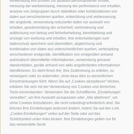
verwendung von profilen zur auswahl personalisierter inhalte,
messung der werbeleistung, messung der performance von inhalten,
analyse von zielgruppen durch statistiken oder kombinationen von
daten aus verschiedenen quellen, entwicklung und verbesserung
der angebote, verwendung reduzierter daten zur auswahl von
inhalten, gewährleistung der sicherheit, verhinderung und
aufdeckung von betrug und fehlerbehebung, bereitstellung und
anzeige von werbung und inhalten, ihre entscheidungen zum
datenschutz speichern und übermitteln, abgleichung und
kombination von daten aus unterschiedlichen quellen, verknüpfung
verschiedener endgeräte, identifikation von endgeräten anhand
automatisch übermittelter informationen, verwendung genauer
standortdaten, geräte anhand von aktiv angeforderten informationen
identifizieren. Es steht Ihnen frei, Ihre Zustimmung zu erteilen, zu
verweigern oder zu widerrufen, ohne dass dies zu wesentlichen
Einschränkungen führt. Wenn Sie auf „Cookies akzeptieren" klicken,
erklären Sie sich mit der Verwendung von Cookies und ähnlichen
Tools einverstanden. Verwenden Sie die Schaltfläche „Einstellungen
verwalten", um Ihre Auswahl anzupassen oder „Alle ablehnen", um
ohne Cookies fortzufahren, die nicht unbedingt erforderlich sind. Sie
können Ihre Einstellungen jederzeit ändern, indem Sie auf den Link
„Cookie-Einstellungen" unten auf der Seite oder auf das
Schildsymbol unten links klicken. Ihre Einstellungen gelten nur für
das verwendete Gerät.