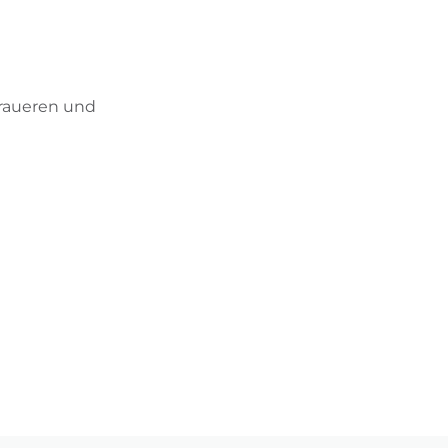
BIKEHOTELS FINDEN
URLAUBSPAKETE
 raueren und