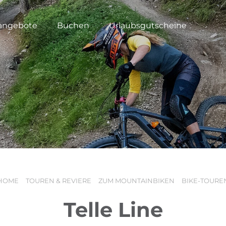
angebote
Buchen
Urlaubsgutscheine
HOME
TOUREN & REVIERE
ZUM MOUNTAINBIKEN
BIKE-TOURE
Telle Line