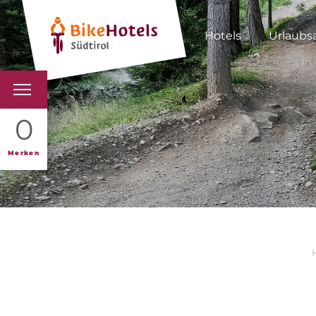
Hotels
Urlaubs
BIKEHOTELS
0
HOTELS & PAKETE
Merken
TOUREN & REVIERE
SÜDTIROL & WIR
SCHLUSSLICHTER