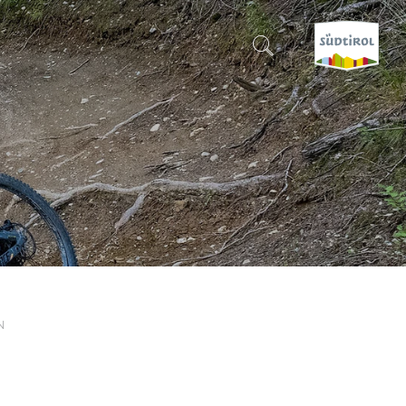
SUCHEN & BUCHEN
ENTDECKE SÜDTIROL
WANN?
-
WOHIN?
N
WAS?