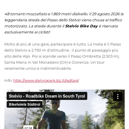
48 tornanti mozzafiato e 1.869 metri dislivello. Il 29 agosto 2026 la
leggendaria strada del Passo dello Stelvio viene chiusa al traffico
motorizzato. La strada durante il
Stelvio Bike Day
è riservata
esclusivamente ai ciclisti!
Molto di più di una gara, partecipare è tutto. La meta é il Passo
dello Stelvio a 2.750 m d’altitudine, il punto di passaggio più
alto delle Alpi. Poi si scende verso il Passo Ombretta (2.503 m),
Santa Maria in Val Monastero (CH) e Glorenza. Un tour
veramente unico e indimenticabile.
Info:
http://www.stelviopark.bz.it/radtag/