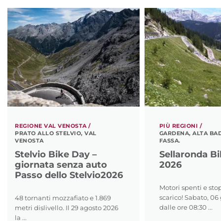
REGIONE VAL VENOSTA /
PIÙ REGIONI /
PRATO ALLO STELVIO, VAL
GARDENA, ALTA BAD
VENOSTA
FASSA.
Stelvio Bike Day –
Sellaronda B
giornata senza auto
2026
Passo dello Stelvio2026
Motori spenti e stop
scarico! Sabato, 0
48 tornanti mozzafiato e 1.869
dalle ore 08:30 ...
metri dislivello. Il 29 agosto 2026
la ...