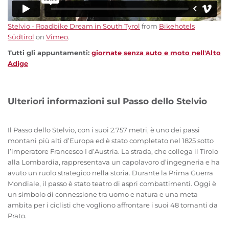
Stelvio - Roadbike Dream in South Tyrol
from
Bikehotels
Südtirol
on
Vimeo
.
Tutti gli appuntamenti:
giornate senza auto e moto nell'Alto
Adige
Ulteriori informazioni sul Passo dello Stelvio
Il Passo dello Stelvio, con i suoi 2.757 metri, è uno dei passi
montani più alti d’Europa ed è stato completato nel 1825 sotto
l’imperatore Francesco I d’Austria. La strada, che collega il Tirolo
alla Lombardia, rappresentava un capolavoro d’ingegneria e ha
avuto un ruolo strategico nella storia. Durante la Prima Guerra
Mondiale, il passo è stato teatro di aspri combattimenti. Oggi è
un simbolo di connessione tra uomo e natura e una meta
ambita per i ciclisti che vogliono affrontare i suoi 48 tornanti da
Prato.