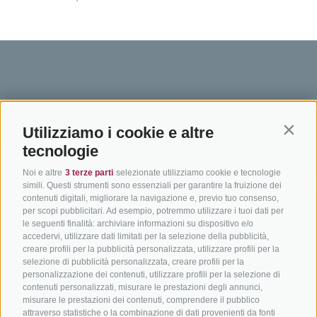
BIKEHOTELS
IN BICI IN ALTO
SERVIZI
Utilizziamo i cookie e altre
SÜDTIROL
ADIGE
INFORM
Contin
tecnologie
Hotel & pacchetti
Mountainbiking in Alto
Contatto
Noi e altre
3 terze parti
selezionate utilizziamo cookie e tecnologie
Adige
Pacchetti vacanze
Come arriv
simili. Questi strumenti sono essenziali per garantire la fruizione dei
In bici da corsa in Alto
contenuti digitali, migliorare la navigazione e, previo tuo consenso,
Buoni vacanza
Meteo
per scopi pubblicitari. Ad esempio, potremmo utilizzare i tuoi dati per
Adige
Hot Deals
Eventi
le seguenti finalità: archiviare informazioni su dispositivo e/o
Ciclabili in Alto Adige
accedervi, utilizzare dati limitati per la selezione della pubblicità,
Bike & Work
Catalogo
creare profili per la pubblicità personalizzata, utilizzare profili per la
Scuole bike
selezione di pubblicità personalizzata, creare profili per la
Tutti i tour
personalizzazione dei contenuti, utilizzare profili per la selezione di
contenuti personalizzati, misurare le prestazioni degli annunci,
misurare le prestazioni dei contenuti, comprendere il pubblico
attraverso statistiche o la combinazione di dati provenienti da fonti