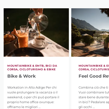
MOUNTAINBIKE & EMTB, BICI DA
MOUNTAINBIKE & EM
CORSA, CICLOTURISMO & EBIKE
CORSA, CICLOTURIS
Bike & Work
Feel Good Re
Workation in Alto Adige Per chi
Combina ciò che ti 
vuole prolungare la vacanza o il
Vuoi combinare tutt
weekend, o per chi può portare il
stare bene durante
proprio home office ovunque:
in bici? Pedalare a
offriamo le migliori ...
gli occhi ...