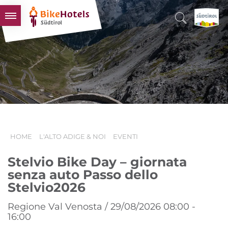
BIKEHOTELS
HOTELS & PACCHETTI
TOUR & TERRITORI
L'ALTO ADIGE & NOI
INFO UTILI
HOME
L'ALTO ADIGE & NOI
EVENTI
Stelvio Bike Day – giornata
senza auto Passo dello
Stelvio2026
Regione Val Venosta / 29/08/2026 08:00 -
16:00