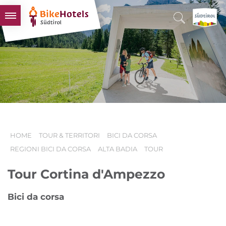
BIKEHOTELS
HOTELS & PACCHETTI
TOUR & TERRITORI
L'ALTO ADIGE & NOI
INFO UTILI
HOME
TOUR & TERRITORI
BICI DA CORSA
REGIONI BICI DA CORSA
ALTA BADIA
TOUR
Tour Cortina d'Ampezzo
Bici da corsa