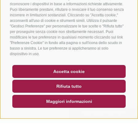
riconoscere i dispositivi in base a informazioni richieste attivamente.
Puoi liberamente prestare, rifiutare o revocare il tuo consenso senza
incorrere in limitazioni sostanziali. Cliccando su "Accetta cookie,"
acconsenti all'uso di cookie e strumenti simili. Utilizza il pulsante
"Gestisci Preferenze" per personalizzare le tue scelte o "Rifiuta tutto"
per proseguire senza cookie non strettamente necessari. Puoi
modificare le tue preferenze in qualsiasi momento cliccando sul link
"Preferenze Cookie" in fondo alla pagina o sull'icona dello scudo in
basso a sinistra. Le tue preferenze si applicheranno al solo
dispositivo in uso.
BUONO
FAQ - GARANZIA DI QUALITÀ
Accetta cookie
NEWSLETTER
SOCIAL WALL
METEO
Rifiuta tutto
DE
IT
EN
Maggiori informazioni
CERCA E PRENOTA
RICHIESTA RAPIDA