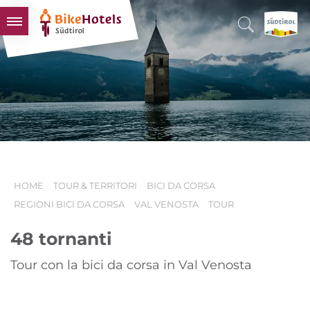
BIKEHOTELS
HOTELS & PACCHETTI
TOUR & TERRITORI
L'ALTO ADIGE & NOI
INFO UTILI
HOME
TOUR & TERRITORI
BICI DA CORSA
REGIONI BICI DA CORSA
VAL VENOSTA
TOUR
48 tornanti
Tour con la bici da corsa in Val Venosta