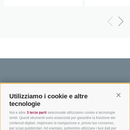
BIKEHOTELS
IN BICI IN ALTO
SERVIZI
Utilizziamo i cookie e altre
SÜDTIROL
ADIGE
INFORM
Contin
tecnologie
Hotel & pacchetti
Mountainbiking in Alto
Contatto
Noi e altre
3 terze parti
selezionate utilizziamo cookie e tecnologie
Adige
Pacchetti vacanze
Come arriv
simili. Questi strumenti sono essenziali per garantire la fruizione dei
In bici da corsa in Alto
contenuti digitali, migliorare la navigazione e, previo tuo consenso,
Buoni vacanza
Meteo
per scopi pubblicitari. Ad esempio, potremmo utilizzare i tuoi dati per
Adige