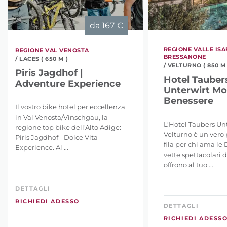
da
167 €
REGIONE VALLE ISA
REGIONE VAL VENOSTA
BRESSANONE
/ LACES ( 650 M )
/ VELTURNO ( 850 M 
Piris Jagdhof |
Hotel Tauber
Adventure Experience
Unterwirt M
Benessere
Il vostro bike hotel per eccellenza
in Val Venosta/Vinschgau, la
L’Hotel Taubers Unt
regione top bike dell'Alto Adige:
Velturno è un vero 
Piris Jagdhof - Dolce Vita
fila per chi ama le 
Experience. Al ...
vette spettacolari d
offrono al tuo ...
DETTAGLI
RICHIEDI ADESSO
DETTAGLI
RICHIEDI ADESS