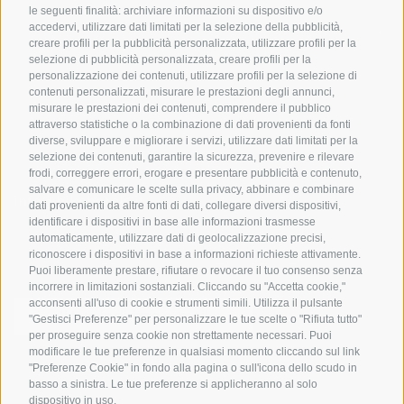
Hot Deals
Eventi
le seguenti finalità: archiviare informazioni su dispositivo e/o
Ciclabili in Alto Adige
accedervi, utilizzare dati limitati per la selezione della pubblicità,
Bike & Work
Catalogo
creare profili per la pubblicità personalizzata, utilizzare profili per la
Scuole bike
selezione di pubblicità personalizzata, creare profili per la
Tutti i tour
personalizzazione dei contenuti, utilizzare profili per la selezione di
contenuti personalizzati, misurare le prestazioni degli annunci,
misurare le prestazioni dei contenuti, comprendere il pubblico
attraverso statistiche o la combinazione di dati provenienti da fonti
diverse, sviluppare e migliorare i servizi, utilizzare dati limitati per la
selezione dei contenuti, garantire la sicurezza, prevenire e rilevare
frodi, correggere errori, erogare e presentare pubblicità e contenuto,
salvare e comunicare le scelte sulla privacy, abbinare e combinare
info@bikehotels.it
dati provenienti da altre fonti di dati, collegare diversi dispositivi,
identificare i dispositivi in base alle informazioni trasmesse
automaticamente, utilizzare dati di geolocalizzazione precisi,
riconoscere i dispositivi in base a informazioni richieste attivamente.
ISCRIVITI ALLA NOSTRA NEWSLETTER
Puoi liberamente prestare, rifiutare o revocare il tuo consenso senza
incorrere in limitazioni sostanziali. Cliccando su "Accetta cookie,"
acconsenti all'uso di cookie e strumenti simili. Utilizza il pulsante
"Gestisci Preferenze" per personalizzare le tue scelte o "Rifiuta tutto"
per proseguire senza cookie non strettamente necessari. Puoi
modificare le tue preferenze in qualsiasi momento cliccando sul link
ISCRIVITI ADESSO
"Preferenze Cookie" in fondo alla pagina o sull'icona dello scudo in
basso a sinistra. Le tue preferenze si applicheranno al solo
dispositivo in uso.