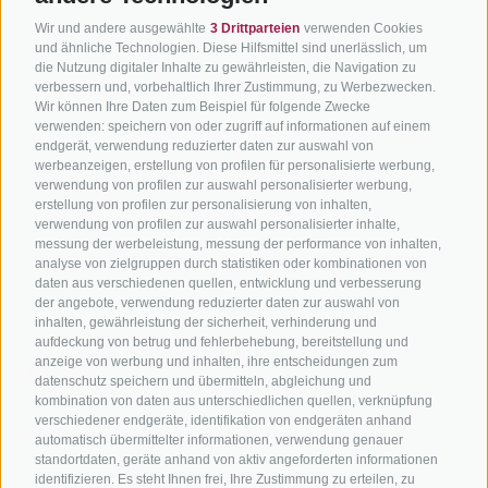
BIKEHOTELS
BIKEN IN
SERVIC
Wir und andere ausgewählte
3 Drittparteien
verwenden Cookies
SÜDTIROL
SÜDTIROL
Kontakt
und ähnliche Technologien. Diese Hilfsmittel sind unerlässlich, um
die Nutzung digitaler Inhalte zu gewährleisten, die Navigation zu
Hotels & Pakete
Mountainbiken in
Anreise
verbessern und, vorbehaltlich Ihrer Zustimmung, zu Werbezwecken.
Südtirol
Urlaubspakete
Wetter
Wir können Ihre Daten zum Beispiel für folgende Zwecke
verwenden: speichern von oder zugriff auf informationen auf einem
Rennradfahren in
Unsere Gutscheine
Events
endgerät, verwendung reduzierter daten zur auswahl von
Südtirol
werbeanzeigen, erstellung von profilen für personalisierte werbung,
Hot Deals
Zum Katal
verwendung von profilen zur auswahl personalisierter werbung,
Radwege in Südtirol
Bike & Work
erstellung von profilen zur personalisierung von inhalten,
Bikeshops & Verleihe
verwendung von profilen zur auswahl personalisierter inhalte,
messung der werbeleistung, messung der performance von inhalten,
Bike-Schulen
analyse von zielgruppen durch statistiken oder kombinationen von
Tourenzentrale
daten aus verschiedenen quellen, entwicklung und verbesserung
der angebote, verwendung reduzierter daten zur auswahl von
inhalten, gewährleistung der sicherheit, verhinderung und
aufdeckung von betrug und fehlerbehebung, bereitstellung und
anzeige von werbung und inhalten, ihre entscheidungen zum
datenschutz speichern und übermitteln, abgleichung und
kombination von daten aus unterschiedlichen quellen, verknüpfung
verschiedener endgeräte, identifikation von endgeräten anhand
info@bikehotels.it
automatisch übermittelter informationen, verwendung genauer
standortdaten, geräte anhand von aktiv angeforderten informationen
identifizieren. Es steht Ihnen frei, Ihre Zustimmung zu erteilen, zu