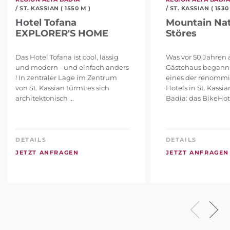
/ ST. KASSIAN ( 1550 M )
/ ST. KASSIAN ( 1530
Hotel Tofana
Mountain Nat
EXPLORER'S HOME
Störes
Das Hotel Tofana ist cool, lässig
Was vor 50 Jahren a
und modern - und einfach anders
Gästehaus begann, 
! In zentraler Lage im Zentrum
eines der renommi
von St. Kassian türmt es sich
Hotels in St. Kassi
architektonisch ...
Badia: das BikeHotel
DETAILS
DETAILS
JETZT ANFRAGEN
JETZT ANFRAGEN