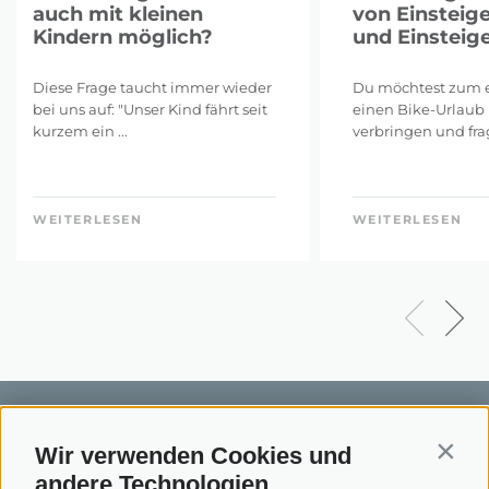
auch mit kleinen
von Einsteig
Kindern möglich?
und Einsteig
Diese Frage taucht immer wieder
Du möchtest zum e
bei uns auf: "Unser Kind fährt seit
einen Bike-Urlaub 
kurzem ein ...
verbringen und frags
WEITERLESEN
WEITERLESEN
Wir verwenden Cookies und
Contin
andere Technologien