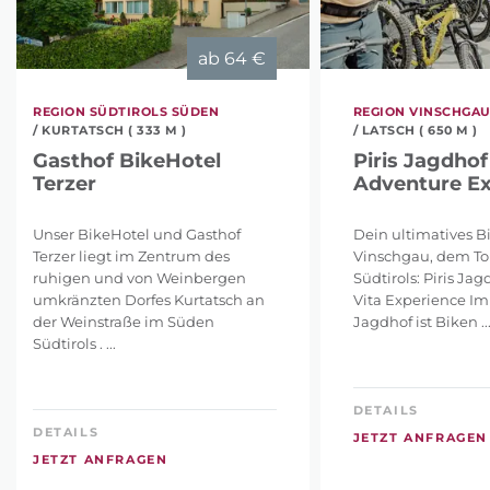
ab
64 €
REGION SÜDTIROLS SÜDEN
REGION VINSCHGA
/ KURTATSCH ( 333 M )
/ LATSCH ( 650 M )
Gasthof BikeHotel
Piris Jagdhof 
Terzer
Adventure Ex
Unser BikeHotel und Gasthof
Dein ultimatives B
Terzer liegt im Zentrum des
Vinschgau, dem To
ruhigen und von Weinbergen
Südtirols: Piris Jag
umkränzten Dorfes Kurtatsch an
Vita Experience Im
der Weinstraße im Süden
Jagdhof ist Biken ..
Südtirols . ...
DETAILS
DETAILS
JETZT ANFRAGEN
JETZT ANFRAGEN