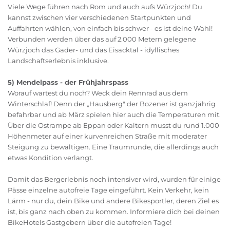
Viele Wege führen nach Rom und auch aufs Würzjoch! Du
kannst zwischen vier verschiedenen Startpunkten und
Auffahrten wählen, von einfach bis schwer - es ist deine Wahl!
Verbunden werden über das auf 2.000 Metern gelegene
Würzjoch das Gader- und das Eisacktal - idyllisches
Landschaftserlebnis inklusive.
5) Mendelpass - der Frühjahrspass
Worauf wartest du noch? Weck dein Rennrad aus dem
Winterschlaf! Denn der „Hausberg" der Bozener ist ganzjährig
befahrbar und ab März spielen hier auch die Temperaturen mit.
Über die Ostrampe ab Eppan oder Kaltern musst du rund 1.000
Höhenmeter auf einer kurvenreichen Straße mit moderater
Steigung zu bewältigen. Eine Traumrunde, die allerdings auch
etwas Kondition verlangt.
Damit das Bergerlebnis noch intensiver wird, wurden für einige
Pässe einzelne autofreie Tage eingeführt. Kein Verkehr, kein
Lärm - nur du, dein Bike und andere Bikesportler, deren Ziel es
ist, bis ganz nach oben zu kommen. Informiere dich bei deinen
BikeHotels Gastgebern über die autofreien Tage!