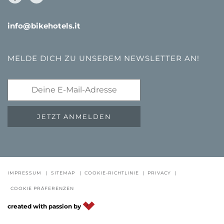
info@bikehotels.it
MELDE DICH ZU UNSEREM NEWSLETTER AN!
JETZT ANMELDEN
GUTSCHEINE
FAQ - QUALITÄTSGARANTIE
NEWSLETTE
IMPRESSUM
|
SITEMAP
|
COOKIE-RICHTLINIE
|
PRIVACY
|
COOKIE PRÄFERENZEN
DE
IT
EN
created with passion by