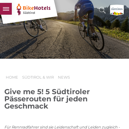
BIKEHOTELS
HOTELS & PAKETE
TOUREN & REVIERE
SÜDTIROL & WIR
SCHLUSSLICHTER
HOME
SÜDTIROL & WIR
NEWS
Give me 5! 5 Südtiroler
Pässerouten für jeden
Geschmack
Für Rennradfahrer sind sie Leidenschaft und Leiden zugleich -