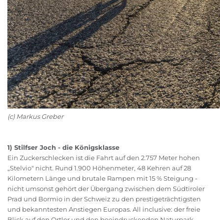
(c) Markus Greber
1) Stilfser Joch - die Königsklasse
Ein Zuckerschlecken ist die Fahrt auf den 2.757 Meter hohen
„Stelvio" nicht. Rund 1.900 Höhenmeter, 48 Kehren auf 28
Kilometern Länge und brutale Rampen mit 15 % Steigung -
nicht umsonst gehört der Übergang zwischen dem Südtiroler
Prad und Bormio in der Schweiz zu den prestigeträchtigsten
und bekanntesten Anstiegen Europas. All inclusive: der freie
Blick auf den Ortler und den beeindruckenden Naturpark