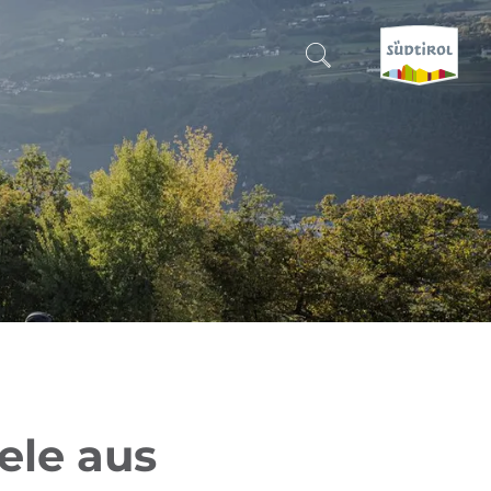
SUCHEN & BUCHEN
ENTDECKE SÜDTIROL
WANN?
-
WOHIN?
WAS?
iele aus