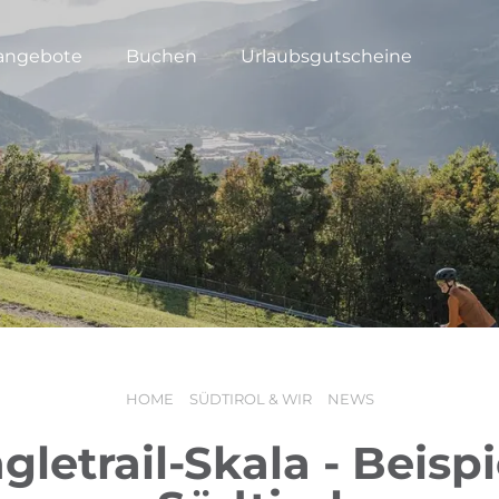
angebote
Buchen
Urlaubsgutscheine
HOME
SÜDTIROL & WIR
NEWS
gletrail-Skala - Beisp