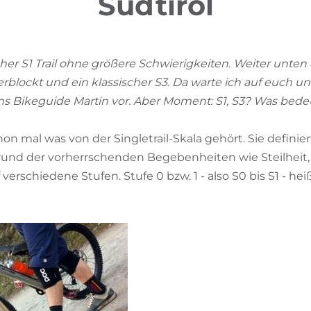
Südtirol
acher S1 Trail ohne größere Schwierigkeiten. Weiter unten 
erblockt und ein klassischer S3. Da warte ich auf euch u
uns Bikeguide Martin vor. Aber Moment: S1, S3? Was bede
hon mal was von der Singletrail-Skala gehört. Sie definie
grund der vorherrschenden Begebenheiten wie Steilheit,
verschiedene Stufen. Stufe 0 bzw. 1 - also S0 bis S1 - heiß