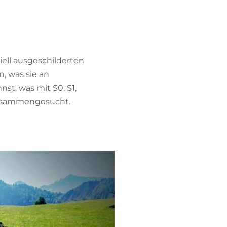
iell ausgeschilderten
, was sie an
st, was mit S0, S1,
h zusammengesucht.