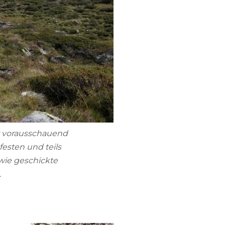
hr vorausschauend
esten und teils
wie geschickte
.