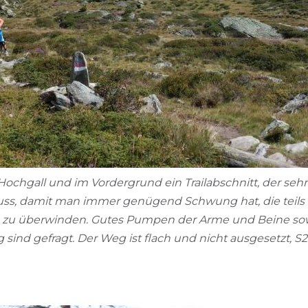
Hochgall und im Vordergrund ein Trailabschnitt, der se
s, damit man immer genügend Schwung hat, die teils f
g zu überwinden. Gutes Pumpen der Arme und Beine so
sind gefragt. Der Weg ist flach und nicht ausgesetzt, S2