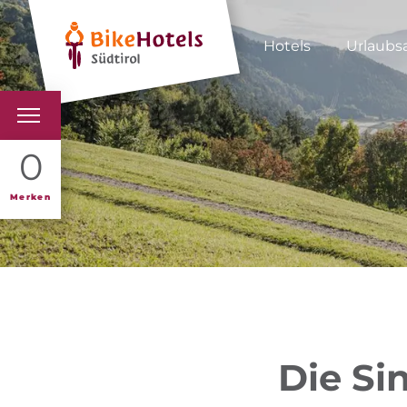
Hotels
Urlaubs
BIKEHOTELS
0
HOTELS & PAKETE
Merken
TOUREN & REVIERE
SÜDTIROL & WIR
SCHLUSSLICHTER
Die Sin