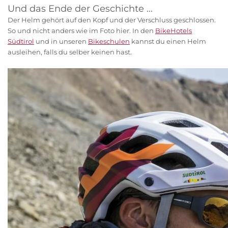
Und das Ende der Geschichte ...
Der Helm gehört auf den Kopf und der Verschluss geschlossen.
So und nicht anders wie im Foto hier. In den
BikeHotels
Südtirol
und in unseren
Bikeschulen
kannst du einen Helm
ausleihen, falls du selber keinen hast.