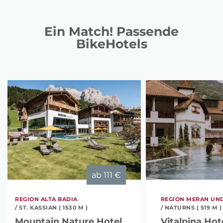
Ein Match! Passende
BikeHotels
ab
111 €
REGION ALTA BADIA
REGION MERAN UN
/ ST. KASSIAN ( 1530 M )
/ NATURNS ( 519 M )
Mountain Nature Hotel
Vitalpina Hot