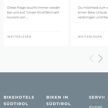
Diese Frage taucht immer wieder
Du möchtest zum e
bei uns auf: "Unser Kind fährt seit
einen Bike-Urlaub 
kurzem ein ...
verbringen und frags
WEITERLESEN
WEITERLESEN
BIKEHOTELS
BIKEN IN
SERVIC
SÜDTIROL
SÜDTIROL
Kontakt