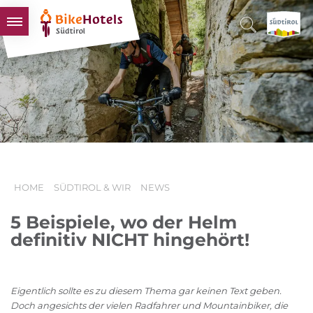
BIKEHOTELS
HOTELS & PAKETE
TOUREN & REVIERE
SÜDTIROL & WIR
SCHLUSSLICHTER
HOME
SÜDTIROL & WIR
NEWS
5 Beispiele, wo der Helm
definitiv NICHT hingehört!
Eigentlich sollte es zu diesem Thema gar keinen Text geben.
Doch angesichts der vielen Radfahrer und Mountainbiker, die