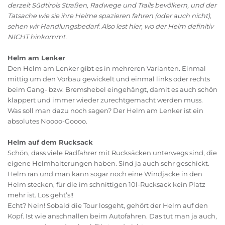
derzeit Südtirols Straßen, Radwege und Trails bevölkern, und der
Tatsache wie sie ihre Helme spazieren fahren (oder auch nicht),
sehen wir Handlungsbedarf. Also lest hier, wo der Helm definitiv
NICHT hinkommt.
Helm am Lenker
Den Helm am Lenker gibt es in mehreren Varianten. Einmal
mittig um den Vorbau gewickelt und einmal links oder rechts
beim Gang- bzw. Bremshebel eingehängt, damit es auch schön
klappert und immer wieder zurechtgemacht werden muss.
Was soll man dazu noch sagen? Der Helm am Lenker ist ein
absolutes Noooo-Goooo.
Helm auf dem Rucksack
Schön, dass viele Radfahrer mit Rucksäcken unterwegs sind, die
eigene Helmhalterungen haben. Sind ja auch sehr geschickt.
Helm ran und man kann sogar noch eine Windjacke in den
Helm stecken, für die im schnittigen 10l-Rucksack kein Platz
mehr ist. Los geht’s!!
Echt? Nein! Sobald die Tour losgeht, gehört der Helm auf den
Kopf. Ist wie anschnallen beim Autofahren. Das tut man ja auch,