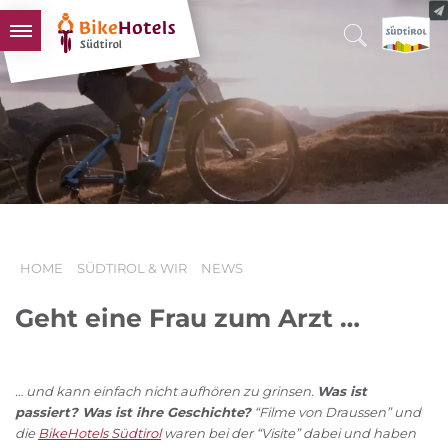
BIKEHOTELS
HOTELS & PAKETE
TOUREN & REVIERE
SÜDTIROL & WIR
SCHLUSSLICHTER
HOME
SÜDTIROL & WIR
NEWS
Geht eine Frau zum Arzt …
… und kann einfach nicht aufhören zu grinsen.
Was ist
passiert? Was ist ihre Geschichte?
“Filme von Draussen” und
die
BikeHotels Südtirol
waren bei der “Visite” dabei und haben