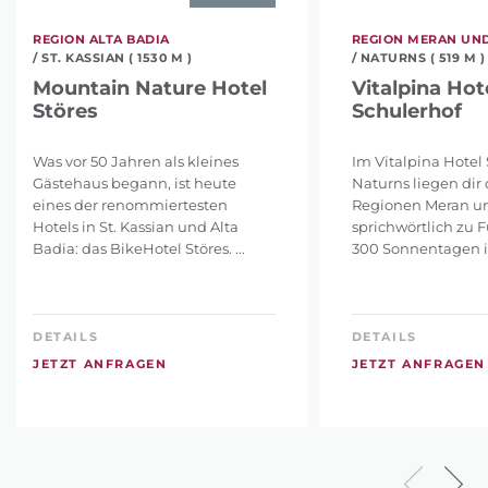
REGION ALTA BADIA
REGION MERAN UN
/ ST. KASSIAN ( 1530 M )
/ NATURNS ( 519 M )
Mountain Nature Hotel
Vitalpina Hot
Störes
Schulerhof
Was vor 50 Jahren als kleines
Im Vitalpina Hotel 
Gästehaus begann, ist heute
Naturns liegen dir 
eines der renommiertesten
Regionen Meran u
Hotels in St. Kassian und Alta
sprichwörtlich zu 
Badia: das BikeHotel Störes. ...
300 Sonnentagen im
DETAILS
DETAILS
JETZT ANFRAGEN
JETZT ANFRAGEN