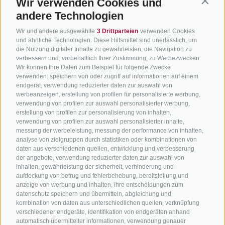
Wir verwenden Cookies und
Contin
andere Technologien
BIKEHOTELS
BIKEN IN
SERVIC
Wir und andere ausgewählte
3 Drittparteien
verwenden Cookies
SÜDTIROL
SÜDTIROL
Kontakt
und ähnliche Technologien. Diese Hilfsmittel sind unerlässlich, um
die Nutzung digitaler Inhalte zu gewährleisten, die Navigation zu
Hotels & Pakete
Mountainbiken in
Anreise
verbessern und, vorbehaltlich Ihrer Zustimmung, zu Werbezwecken.
Südtirol
Urlaubspakete
Wetter
Wir können Ihre Daten zum Beispiel für folgende Zwecke
verwenden: speichern von oder zugriff auf informationen auf einem
Rennradfahren in
Unsere Gutscheine
Events
endgerät, verwendung reduzierter daten zur auswahl von
Südtirol
werbeanzeigen, erstellung von profilen für personalisierte werbung,
Hot Deals
Zum Katal
verwendung von profilen zur auswahl personalisierter werbung,
Radwege in Südtirol
Bike & Work
erstellung von profilen zur personalisierung von inhalten,
Bikeshops & Verleihe
verwendung von profilen zur auswahl personalisierter inhalte,
messung der werbeleistung, messung der performance von inhalten,
Bike-Schulen
analyse von zielgruppen durch statistiken oder kombinationen von
Tourenzentrale
daten aus verschiedenen quellen, entwicklung und verbesserung
der angebote, verwendung reduzierter daten zur auswahl von
inhalten, gewährleistung der sicherheit, verhinderung und
aufdeckung von betrug und fehlerbehebung, bereitstellung und
anzeige von werbung und inhalten, ihre entscheidungen zum
datenschutz speichern und übermitteln, abgleichung und
kombination von daten aus unterschiedlichen quellen, verknüpfung
verschiedener endgeräte, identifikation von endgeräten anhand
info@bikehotels.it
automatisch übermittelter informationen, verwendung genauer