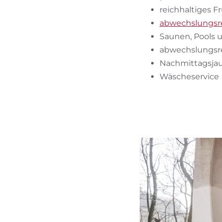
reichhaltiges F
abwechslungsrei
Saunen, Pools 
abwechslungsr
Nachmittagsja
Wäscheservice