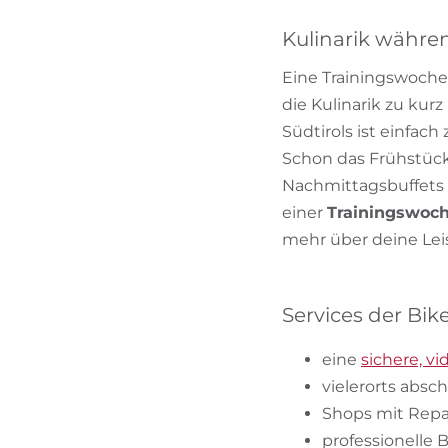
Kulinarik währe
Eine Trainingswoche 
die Kulinarik zu kur
Südtirols ist einfac
Schon das Frühstücks
Nachmittagsbuffets
einer
Trainingswoch
mehr über deine Le
Services der Bik
eine
sichere, v
vielerorts abs
Shops mit Repar
professionelle 