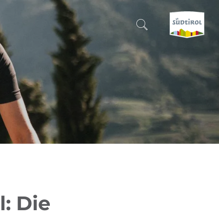
SUCHEN & BUCHEN
ENTDECKE SÜDTIROL
WANN?
-
WOHIN?
WAS?
: Die