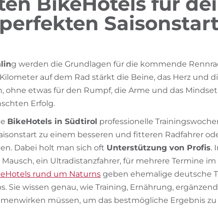
ten BikeHotels für de
perfekten Saisonstar
lin
g werden die Grundlagen für die kommende Rennra
 Kilometer auf dem Rad stärkt die Beine, das Herz und d
n, ohne etwas für den Rumpf, die Arme und das Mindset 
schten Erfolg.
ge
BikeHotels in Südtirol
professionelle Trainingswochen
aisonstart zu einem besseren und fitteren Radfahrer oder
en. Dabei holt man sich oft
Unterstützung von Profis
.
o Mausch, ein Ultradistanzfahrer, für mehrere Termine im
keHotels rund um Naturns
geben ehemalige deutsche T
ps. Sie wissen genau, wie Training, Ernährung, ergänzen
menwirken müssen, um das bestmögliche Ergebnis zu e