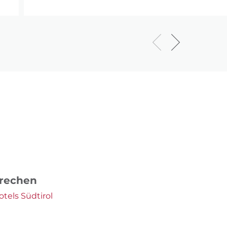
prechen
tels Südtirol