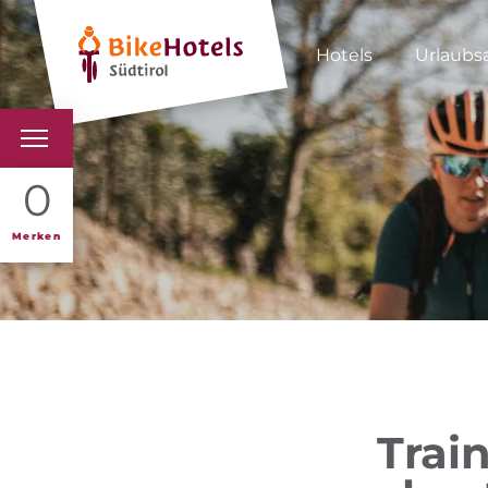
Hotels
Urlaubs
BIKEHOTELS
0
HOTELS & PAKETE
Merken
TOUREN & REVIERE
SÜDTIROL & WIR
SCHLUSSLICHTER
Trai