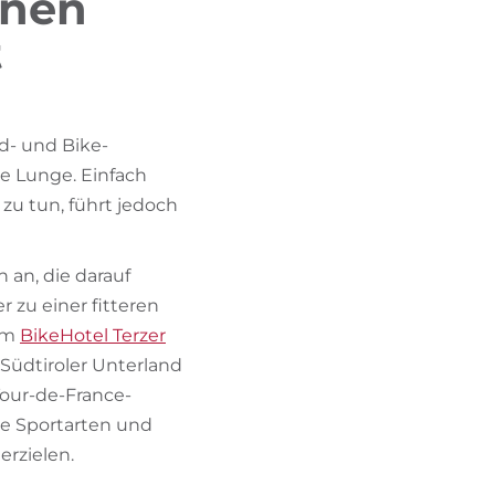
inen
BIKEHOTELS FINDEN
t
URLAUBSPAKETE
d- und Bike-
ie Lunge. Einfach
zu tun, führt jedoch
 an, die darauf
 zu einer fitteren
 Im
BikeHotel Terzer
 Südtiroler Unterland
our-de-France-
de Sportarten und
rzielen.