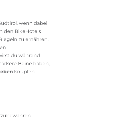
Südtirol, wenn dabei
in den BikeHotels
Riegeln zu ernähren.
den
irst du während
stärkere Beine haben,
Leben
knüpfen.
aufzubewahren