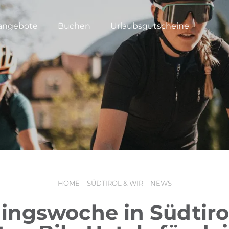
angebote
Buchen
Urlaubsgutscheine
HOME
SÜDTIROL & WIR
NEWS
ningswoche in Südtirol