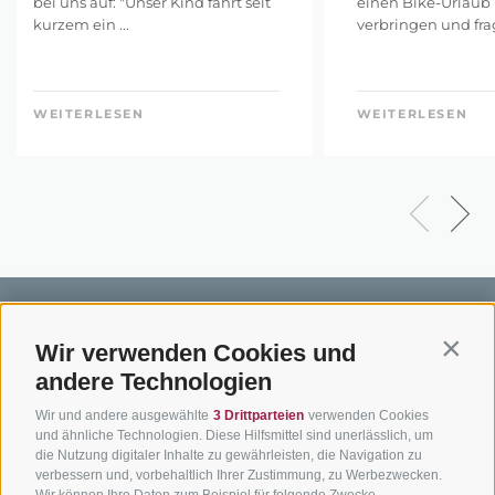
bei uns auf: "Unser Kind fährt seit
einen Bike-Urlaub 
kurzem ein ...
verbringen und frags
WEITERLESEN
WEITERLESEN
Wir verwenden Cookies und
Contin
andere Technologien
BIKEHOTELS
BIKEN IN
SERVIC
Wir und andere ausgewählte
3 Drittparteien
verwenden Cookies
SÜDTIROL
SÜDTIROL
Kontakt
und ähnliche Technologien. Diese Hilfsmittel sind unerlässlich, um
die Nutzung digitaler Inhalte zu gewährleisten, die Navigation zu
Hotels & Pakete
Mountainbiken in
Anreise
verbessern und, vorbehaltlich Ihrer Zustimmung, zu Werbezwecken.
Südtirol
Wir können Ihre Daten zum Beispiel für folgende Zwecke