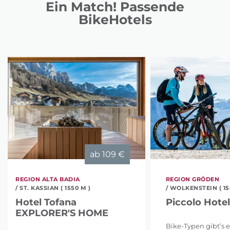
Ein Match! Passende
BikeHotels
ab
109 €
REGION ALTA BADIA
REGION GRÖDEN
/ ST. KASSIAN ( 1550 M )
/ WOLKENSTEIN ( 15
Hotel Tofana
Piccolo Hotel
EXPLORER'S HOME
Bike-Typen gibt’s e