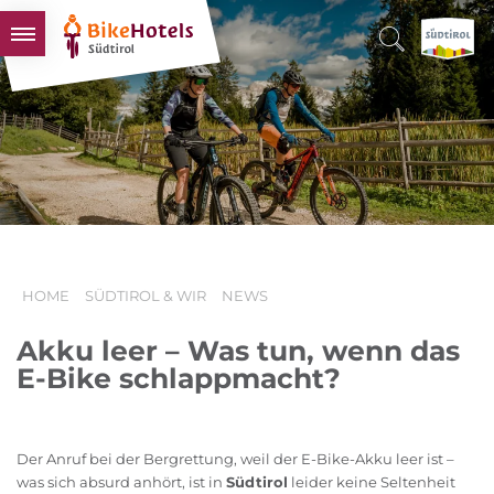
BIKEHOTELS
HOTELS & PAKETE
TOUREN & REVIERE
SÜDTIROL & WIR
SCHLUSSLICHTER
HOME
SÜDTIROL & WIR
NEWS
Akku leer – Was tun, wenn das
E-Bike schlappmacht?
Der Anruf bei der Bergrettung, weil der E-Bike-Akku leer ist –
was sich absurd anhört, ist in
Südtirol
leider keine Seltenheit