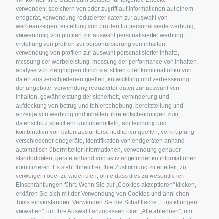
Urlaubspakete
Wetter
verwenden: speichern von oder zugriff auf informationen auf einem
Rennradfahren in
Unsere Gutscheine
Events
endgerät, verwendung reduzierter daten zur auswahl von
Südtirol
werbeanzeigen, erstellung von profilen für personalisierte werbung,
Hot Deals
Zum Katal
verwendung von profilen zur auswahl personalisierter werbung,
Radwege in Südtirol
Bike & Work
erstellung von profilen zur personalisierung von inhalten,
Bikeshops & Verleihe
verwendung von profilen zur auswahl personalisierter inhalte,
messung der werbeleistung, messung der performance von inhalten,
Bike-Schulen
analyse von zielgruppen durch statistiken oder kombinationen von
Tourenzentrale
daten aus verschiedenen quellen, entwicklung und verbesserung
der angebote, verwendung reduzierter daten zur auswahl von
inhalten, gewährleistung der sicherheit, verhinderung und
aufdeckung von betrug und fehlerbehebung, bereitstellung und
anzeige von werbung und inhalten, ihre entscheidungen zum
datenschutz speichern und übermitteln, abgleichung und
kombination von daten aus unterschiedlichen quellen, verknüpfung
verschiedener endgeräte, identifikation von endgeräten anhand
info@bikehotels.it
automatisch übermittelter informationen, verwendung genauer
standortdaten, geräte anhand von aktiv angeforderten informationen
identifizieren. Es steht Ihnen frei, Ihre Zustimmung zu erteilen, zu
verweigern oder zu widerrufen, ohne dass dies zu wesentlichen
MELDE DICH ZU UNSEREM NEWSLETTER AN!
Einschränkungen führt. Wenn Sie auf „Cookies akzeptieren" klicken,
erklären Sie sich mit der Verwendung von Cookies und ähnlichen
Tools einverstanden. Verwenden Sie die Schaltfläche „Einstellungen
verwalten", um Ihre Auswahl anzupassen oder „Alle ablehnen", um