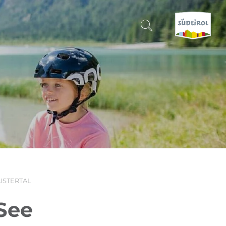
SUCHEN & BUCHEN
ENTDECKE SÜDTIROL
WANN?
-
WOHIN?
USTERTAL
WAS?
See