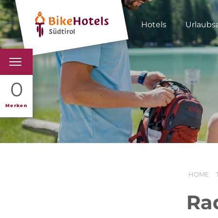
Hotels
Urlaubs
BIKEHOTELS
0
HOTELS & PAKETE
Merken
TOUREN & REVIERE
SÜDTIROL & WIR
HOME
SCHLUSSLICHTER
Ra