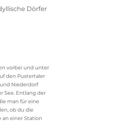
BIKEHOTELS FINDEN
yllische Dörfer
URLAUBSPAKETE
en vorbei und unter
uf den Pustertaler
und Niederdorf
r See. Entlang der
die man für eine
en, ob du die
an einer Station