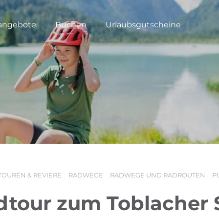
angebote
Buchen
Urlaubsgutscheine
TOUREN & REVIERE
RADWEGE
RADWEGE UND RADROUTEN
P
dtour zum Toblacher 