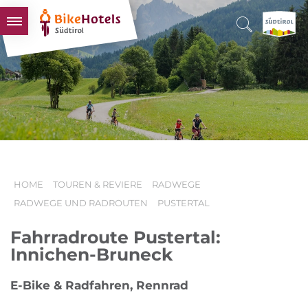
BIKEHOTELS
HOTELS & PAKETE
TOUREN & REVIERE
SÜDTIROL & WIR
SCHLUSSLICHTER
HOME
TOUREN & REVIERE
RADWEGE
RADWEGE UND RADROUTEN
PUSTERTAL
Fahrradroute Pustertal:
Innichen-Bruneck
E-Bike & Radfahren, Rennrad