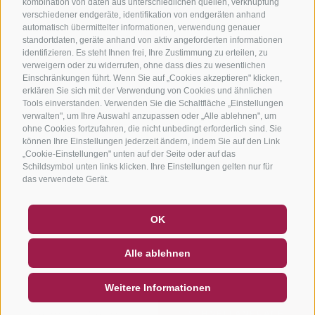
kombination von daten aus unterschiedlichen quellen, verknüpfung
verschiedener endgeräte, identifikation von endgeräten anhand
automatisch übermittelter informationen, verwendung genauer
standortdaten, geräte anhand von aktiv angeforderten informationen
identifizieren. Es steht Ihnen frei, Ihre Zustimmung zu erteilen, zu
verweigern oder zu widerrufen, ohne dass dies zu wesentlichen
Einschränkungen führt. Wenn Sie auf „Cookies akzeptieren" klicken,
erklären Sie sich mit der Verwendung von Cookies und ähnlichen
Tools einverstanden. Verwenden Sie die Schaltfläche „Einstellungen
verwalten", um Ihre Auswahl anzupassen oder „Alle ablehnen", um
ohne Cookies fortzufahren, die nicht unbedingt erforderlich sind. Sie
können Ihre Einstellungen jederzeit ändern, indem Sie auf den Link
„Cookie-Einstellungen" unten auf der Seite oder auf das
Schildsymbol unten links klicken. Ihre Einstellungen gelten nur für
das verwendete Gerät.
GUTSCHEINE
FAQ - QUALITÄTSGARANTIE
OK
NEWSLETTER
SOCIAL WALL
WETTER
Alle ablehnen
DE
IT
EN
Weitere Informationen
SUCHEN & BUCHEN
SCHNELLANFRAGE