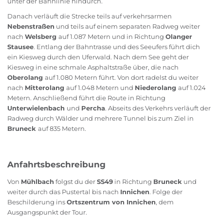
unter der Bahnlinie hindurch.
Danach verläuft die Strecke teils auf verkehrsarmen
Nebenstraßen
und teils auf einem separaten Radweg weiter
nach
Welsberg
auf 1.087 Metern und in Richtung
Olanger
Stausee
. Entlang der Bahntrasse und des Seeufers führt dich
ein Kiesweg durch den Uferwald. Nach dem See geht der
Kiesweg in eine schmale Asphaltstraße über, die nach
Oberolang
auf 1.080 Metern führt. Von dort radelst du weiter
nach
Mitterolang
auf 1.048 Metern und
Niederolang
auf 1.024
Metern. Anschließend führt die Route in Richtung
Unterwielenbach
und
Percha
. Abseits des Verkehrs verläuft der
Radweg durch Wälder und mehrere Tunnel bis zum Ziel in
Bruneck
auf 835 Metern.
Anfahrtsbeschreibung
Von
Mühlbach
folgst du der
SS49
in Richtung
Bruneck
und
weiter durch das Pustertal bis nach
Innichen
. Folge der
Beschilderung ins
Ortszentrum von Innichen
, dem
Ausgangspunkt der Tour.