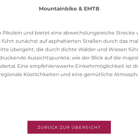
Mountainbike & EMTB
 in Pikolein und bietet eine abwechslungsreiche Strecke
führt zunächst auf asphaltierten Straßen durch das male
nitte übergeht, die durch dichte Wälder und Wiesen fü
druckende Aussichtspunkte, wie der Blick auf die maje
adertal. Eine empfehlenswerte Einkehrmöglichkeit ist d
regionale Köstlichkeiten und eine gemütliche Atmosp
ZURÜCK ZUR ÜBERSICHT