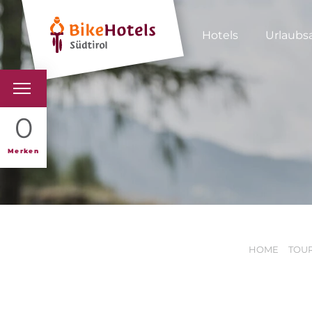
Hotels
Urlaubs
BIKEHOTELS
0
HOTELS & PAKETE
Merken
TOUREN & REVIERE
SÜDTIROL & WIR
HOME
TOUR
SCHLUSSLICHTER