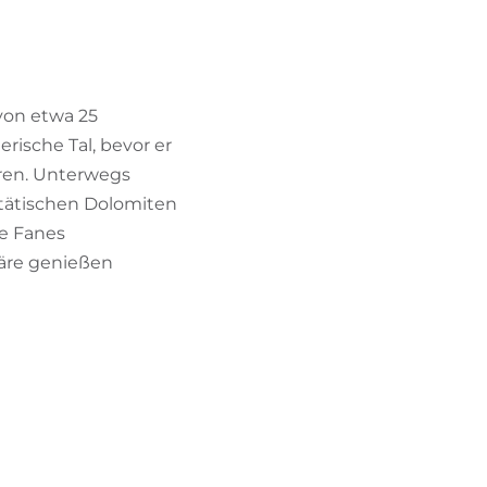
BIKEHOTELS FINDEN
URLAUBSPAKETE
 von etwa 25
rische Tal, bevor er
hren. Unterwegs
stätischen Dolomiten
ie Fanes
häre genießen