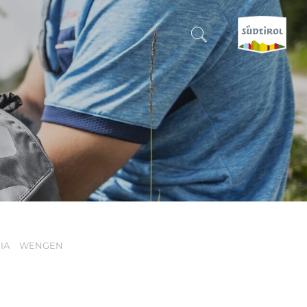
SUCHEN & BUCHEN
ENTDECKE SÜDTIROL
WANN?
-
WOHIN?
IA
WENGEN
WAS?