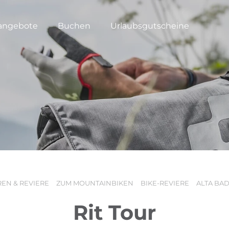
angebote
Buchen
Urlaubsgutscheine
EN & REVIERE
ZUM MOUNTAINBIKEN
BIKE-REVIERE
ALTA BAD
Rit Tour