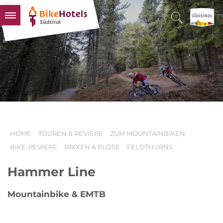
BIKEHOTELS
HOTELS & PAKETE
TOUREN & REVIERE
SÜDTIROL & WIR
SCHLUSSLICHTER
HOME
TOUREN & REVIERE
ZUM MOUNTAINBIKEN
BIKE-REVIERE
BRIXEN & PLOSE
FELDTHURNS
Hammer Line
Mountainbike & EMTB