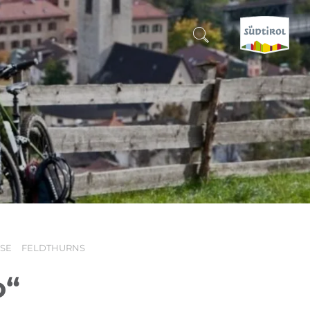
SUCHEN & BUCHEN
ENTDECKE SÜDTIROL
WANN?
-
WOHIN?
OSE
FELDTHURNS
WAS?
o“