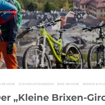
angebote
Buchen
Urlaubsgutscheine
 REVIERE
ZUM MOUNTAINBIKEN
BIKE-REVIERE
BRIXEN & PL
er „Kleine Brixen-Gir