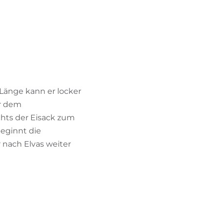
BIKEHOTELS FINDEN
URLAUBSPAKETE
r Länge kann er locker
or dem
chts der Eisack zum
beginnt die
r nach Elvas weiter