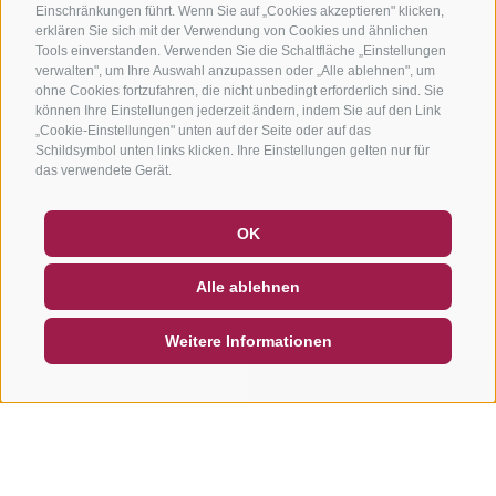
Einschränkungen führt. Wenn Sie auf „Cookies akzeptieren" klicken,
erklären Sie sich mit der Verwendung von Cookies und ähnlichen
Tools einverstanden. Verwenden Sie die Schaltfläche „Einstellungen
verwalten", um Ihre Auswahl anzupassen oder „Alle ablehnen", um
ohne Cookies fortzufahren, die nicht unbedingt erforderlich sind. Sie
können Ihre Einstellungen jederzeit ändern, indem Sie auf den Link
„Cookie-Einstellungen" unten auf der Seite oder auf das
Schildsymbol unten links klicken. Ihre Einstellungen gelten nur für
das verwendete Gerät.
GUTSCHEINE
FAQ - QUALITÄTSGARANTIE
OK
NEWSLETTER
SOCIAL WALL
WETTER
Alle ablehnen
DE
IT
EN
Weitere Informationen
SUCHEN & BUCHEN
SCHNELLANFRAGE