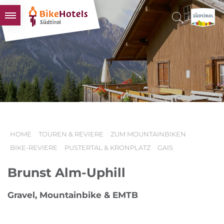
BIKEHOTELS
HOTELS & PAKETE
TOUREN & REVIERE
SÜDTIROL & WIR
SCHLUSSLICHTER
HOME
TOUREN & REVIERE
ZUM MOUNTAINBIKEN
BIKE-REVIERE
PUSTERTAL & KRONPLATZ
GAIS
Brunst Alm-Uphill
Gravel, Mountainbike & EMTB