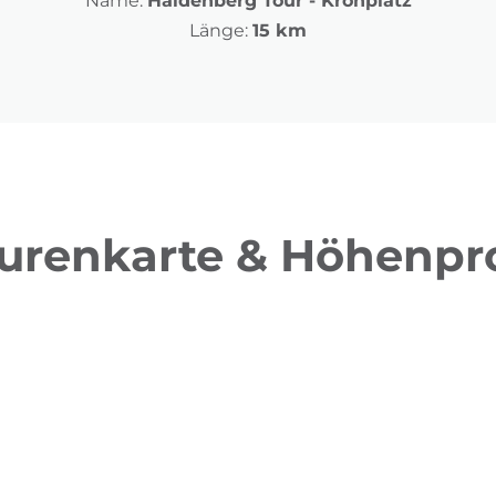
Name:
Haidenberg Tour - Kronplatz
Länge:
15 km
urenkarte & Höhenpro