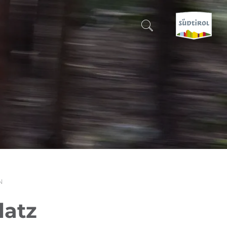
SUCHEN & BUCHEN
ENTDECKE SÜDTIROL
WANN?
-
WOHIN?
N
WAS?
latz