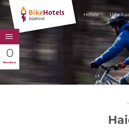
Hotels
Urlaubs
BIKEHOTELS
0
HOTELS & PAKETE
Merken
TOUREN & REVIERE
SÜDTIROL & WIR
SCHLUSSLICHTER
Hai