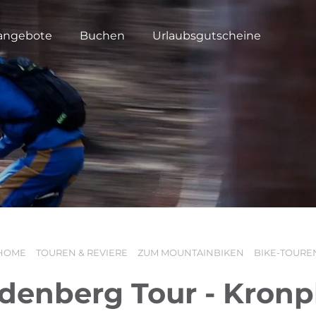
angebote
Buchen
Urlaubsgutscheine
HOME
TOUREN & REVIERE
ZUM MOUNTAINBIKEN
BIKE-TOURE
denberg Tour - Kronp