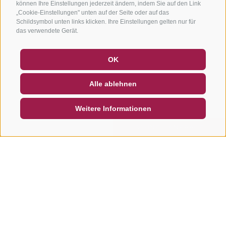
können Ihre Einstellungen jederzeit ändern, indem Sie auf den Link
„Cookie-Einstellungen" unten auf der Seite oder auf das
Schildsymbol unten links klicken. Ihre Einstellungen gelten nur für
das verwendete Gerät.
GUTSCHEINE
FAQ - QUALITÄTSGARANTIE
OK
NEWSLETTER
SOCIAL WALL
WETTER
Alle ablehnen
DE
IT
EN
Weitere Informationen
SUCHEN & BUCHEN
SCHNELLANFRAGE
Weitere Touren in dieser
Region