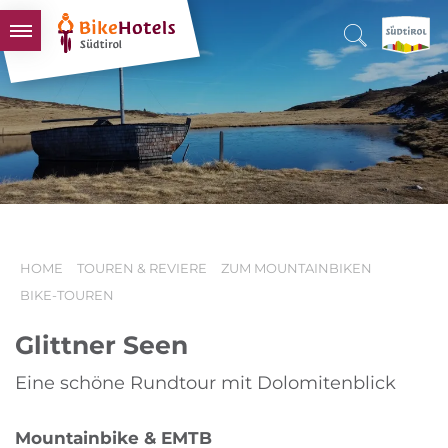
BIKEHOTELS
HOTELS & PAKETE
TOUREN & REVIERE
SÜDTIROL & WIR
SCHLUSSLICHTER
HOME
TOUREN & REVIERE
ZUM MOUNTAINBIKEN
BIKE-TOUREN
Glittner Seen
Eine schöne Rundtour mit Dolomitenblick
Mountainbike & EMTB