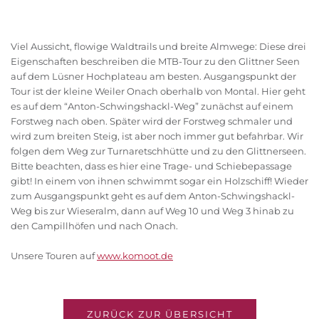
Viel Aussicht, flowige Waldtrails und breite Almwege: Diese drei
Eigenschaften beschreiben die MTB-Tour zu den Glittner Seen
auf dem Lüsner Hochplateau am besten. Ausgangspunkt der
Tour ist der kleine Weiler Onach oberhalb von Montal. Hier geht
es auf dem “Anton-Schwingshackl-Weg” zunächst auf einem
Forstweg nach oben. Später wird der Forstweg schmaler und
wird zum breiten Steig, ist aber noch immer gut befahrbar. Wir
folgen dem Weg zur Turnaretschhütte und zu den Glittnerseen.
Bitte beachten, dass es hier eine Trage- und Schiebepassage
gibt! In einem von ihnen schwimmt sogar ein Holzschiff! Wieder
zum Ausgangspunkt geht es auf dem Anton-Schwingshackl-
Weg bis zur Wieseralm, dann auf Weg 10 und Weg 3 hinab zu
den Campillhöfen und nach Onach.
Unsere Touren auf
www.komoot.de
ZURÜCK ZUR ÜBERSICHT