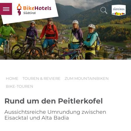
BIKEHOTELS
HOTELS & PAKETE
TOUREN & REVIERE
SÜDTIROL & WIR
SCHLUSSLICHTER
HOME
TOUREN & REVIERE
ZUM MOUNTAINBIKEN
BIKE-TOUREN
Rund um den Peitlerkofel
Aussichtsreiche Umrundung zwischen
Eisacktal und Alta Badia