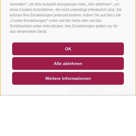
verwalten", um Ihre Auswahl anzupassen oder „Alle ablehnen", um
ohne Cookies fortzufahren, die nicht unbedingt erforderlich sind. Sie
können Ihre Einstellungen jederzeit ändern, indem Sie auf den Link
„Cookie-Einstellungen" unten auf der Seite oder auf das
Schildsymbol unten links klicken. Ihre Einstellungen gelten nur für
das verwendete Gerät.
GUTSCHEINE
FAQ - QUALITÄTSGARANTIE
OK
NEWSLETTER
SOCIAL WALL
WETTER
Alle ablehnen
DE
IT
EN
Weitere Informationen
SUCHEN & BUCHEN
SCHNELLANFRAGE