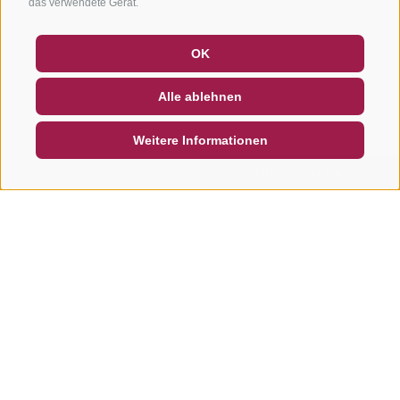
das verwendete Gerät.
GUTSCHEINE
FAQ - QUALITÄTSGARANTIE
OK
NEWSLETTER
SOCIAL WALL
WETTER
Alle ablehnen
DE
IT
EN
Weitere Informationen
SUCHEN & BUCHEN
SCHNELLANFRAGE