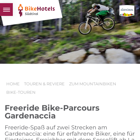
BIKEHOTELS
HOTELS & PAKETE
TOUREN & REVIERE
SÜDTIROL & WIR
SCHLUSSLICHTER
HOME
TOUREN & REVIERE
ZUM MOUNTAINBIKEN
BIKE-TOUREN
Freeride Bike-Parcours
Gardenaccia
Freeride-Spaß auf zwei Strecken am
Gardenaccia: eine für erfahrene Biker, eine für