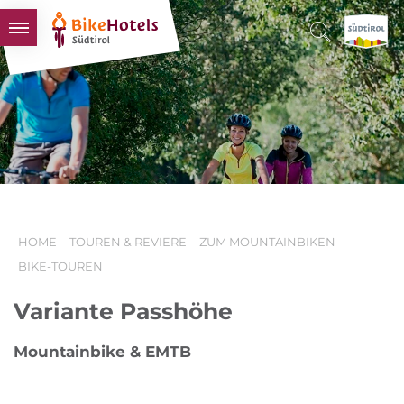
BIKEHOTELS
HOTELS & PAKETE
TOUREN & REVIERE
SÜDTIROL & WIR
SCHLUSSLICHTER
HOME
TOUREN & REVIERE
ZUM MOUNTAINBIKEN
BIKE-TOUREN
Variante Passhöhe
Mountainbike & EMTB