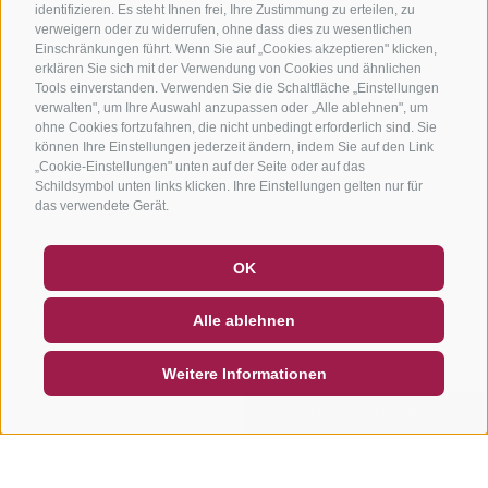
identifizieren. Es steht Ihnen frei, Ihre Zustimmung zu erteilen, zu
verweigern oder zu widerrufen, ohne dass dies zu wesentlichen
Einschränkungen führt. Wenn Sie auf „Cookies akzeptieren" klicken,
erklären Sie sich mit der Verwendung von Cookies und ähnlichen
Tools einverstanden. Verwenden Sie die Schaltfläche „Einstellungen
verwalten", um Ihre Auswahl anzupassen oder „Alle ablehnen", um
ohne Cookies fortzufahren, die nicht unbedingt erforderlich sind. Sie
können Ihre Einstellungen jederzeit ändern, indem Sie auf den Link
„Cookie-Einstellungen" unten auf der Seite oder auf das
Schildsymbol unten links klicken. Ihre Einstellungen gelten nur für
das verwendete Gerät.
GUTSCHEINE
FAQ - QUALITÄTSGARANTIE
OK
NEWSLETTER
SOCIAL WALL
WETTER
Alle ablehnen
DE
IT
EN
Weitere Informationen
SUCHEN & BUCHEN
SCHNELLANFRAGE