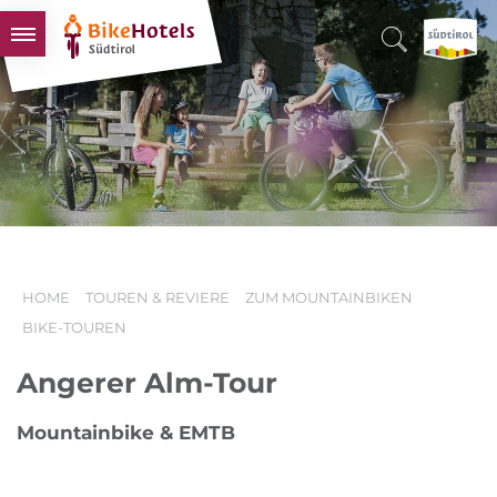
BIKEHOTELS
HOTELS & PAKETE
TOUREN & REVIERE
SÜDTIROL & WIR
SCHLUSSLICHTER
HOME
TOUREN & REVIERE
ZUM MOUNTAINBIKEN
BIKE-TOUREN
Angerer Alm-Tour
Mountainbike & EMTB