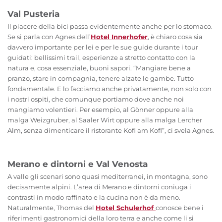
Val Pusteria
Il piacere della bici passa evidentemente anche per lo stomaco.
Se si parla con Agnes dell’
Hotel Innerhofer
, è chiaro cosa sia
davvero importante per lei e per le sue guide durante i tour
guidati: bellissimi trail, esperienze a stretto contatto con la
natura e, cosa essenziale, buoni sapori. “Mangiare bene a
pranzo, stare in compagnia, tenere alzate le gambe. Tutto
fondamentale. E lo facciamo anche privatamente, non solo con
i nostri ospiti, che comunque portiamo dove anche noi
mangiamo volentieri. Per esempio, al Gönner oppure alla
malga Weizgruber, al Saaler Wirt oppure alla malga Lercher
Alm, senza dimenticare il ristorante Kofl am Kofl”, ci svela Agnes.
Merano e dintorni e Val Venosta
A valle gli scenari sono quasi mediterranei, in montagna, sono
decisamente alpini. L’area di Merano e dintorni coniuga i
contrasti in modo raffinato e la cucina non è da meno.
Naturalmente, Thomas del
Hotel Schulerhof
conosce bene i
riferimenti gastronomici della loro terra e anche come li si