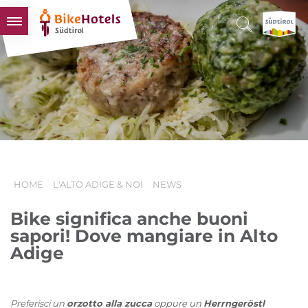
BIKEHOTELS
HOTELS & PACCHETTI
TOUR & TERRITORI
L'ALTO ADIGE & NOI
INFO UTILI
HOME
L'ALTO ADIGE & NOI
NEWS
Bike significa anche buoni
sapori! Dove mangiare in Alto
Adige
Preferisci un
orzotto alla zucca
oppure un
Herrngeröstl