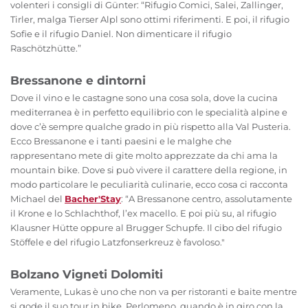
volenteri i consigli di Günter: “Rifugio Comici, Salei, Zallinger,
Tirler, malga Tierser Alpl sono ottimi riferimenti. E poi, il rifugio
Sofie e il rifugio Daniel. Non dimenticare il rifugio
Raschötzhütte.”
Bressanone e dintorni
Dove il vino e le castagne sono una cosa sola, dove la cucina
mediterranea è in perfetto equilibrio con le specialità alpine e
dove c’è sempre qualche grado in più rispetto alla Val Pusteria.
Ecco Bressanone e i tanti paesini e le malghe che
rappresentano mete di gite molto apprezzate da chi ama la
mountain bike. Dove si può vivere il carattere della regione, in
modo particolare le peculiarità culinarie, ecco cosa ci racconta
Michael del
Bacher'Stay
: “A Bressanone centro, assolutamente
il Krone e lo Schlachthof, l’ex macello. E poi più su, al rifugio
Klausner Hütte oppure al Brugger Schupfe. Il cibo del rifugio
Stöffele e del rifugio Latzfonserkreuz è favoloso."
Bolzano Vigneti Dolomiti
Veramente, Lukas è uno che non va per ristoranti e baite mentre
si gode il suo tour in bike. Perlomeno, quando è in giro con la