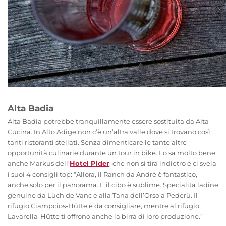
Alta Badia
Alta Badia potrebbe tranquillamente essere sostituita da Alta
Cucina. In Alto Adige non c’è un’altra valle dove si trovano così
tanti ristoranti stellati. Senza dimenticare le tante altre
opportunità culinarie durante un tour in bike. Lo sa molto bene
anche Markus dell’
Hotel Pider
, che non si tira indietro e ci svela
i suoi 4 consigli top: “Allora, il Ranch da Andrè è fantastico,
anche solo per il panorama. E il cibo è sublime. Specialità ladine
genuine da Lüch de Vanc e alla Tana dell’Orso a Pederü. Il
rifugio Ciampcios-Hütte è da consigliare, mentre al rifugio
Lavarella-Hütte ti offrono anche la birra di loro produzione.”