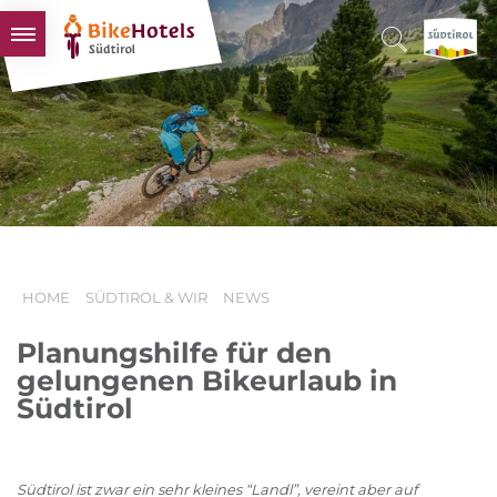
BIKEHOTELS
HOTELS & PAKETE
TOUREN & REVIERE
SÜDTIROL & WIR
SCHLUSSLICHTER
HOME
SÜDTIROL & WIR
NEWS
Planungshilfe für den
gelungenen Bikeurlaub in
Südtirol
Südtirol ist zwar ein sehr kleines “Landl”, vereint aber auf