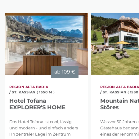
ab
109 €
REGION ALTA BADIA
REGION ALTA BADI
/ ST. KASSIAN ( 1550 M )
/ ST. KASSIAN ( 1530
Hotel Tofana
Mountain Nat
EXPLORER'S HOME
Störes
Das Hotel Tofana ist cool, lässig
Was vor 50 Jahren a
und modern - und einfach anders
Gästehaus begann, 
! In zentraler Lage im Zentrum
eines der renommi