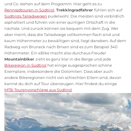
und Co. stehen auf dem Programm. Hier geht es zu
Rennradtouren in Südtirol
.
Trekkingradfahrer
fühlen sich auf
Südtirols Talradwegen
pudelwohl. Die meisten sind vorbildlich
asphaltiert und führen von einer quirligen Ortschaft in die
nächste. Und zurück können sie bequem mit dem Zug. Wer
aber meint, dass die Talradwege vollkommen flach sind und
kaum Höhenmeter zu bewältigen sind, liegt daneben: Auf dem
Radweg von Bruneck nach Brixen sind es zum Beispiel 340
Höhenmeter. Ein eBike macht also durchaus Freude!
Mountainbiker
zieht es ganz klar in die Berge und jede
Bikeregion in Südtirol
hat einige ausgesprochen schöne
Exemplare, insbesondere die Dolomiten. Dass aber auch
andere Bikeregionen nicht von schlechten Eltern sind, davon
kannst du dich auf Tour überzeugen. Hier findest du einige
MTB-Tourenvorschläge aus Südtirol