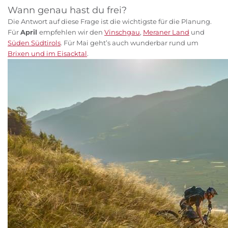
Wann genau hast du frei?
Die Antwort auf diese Frage ist die wichtigste für die Planung.
Für
April
empfehlen wir den
Vinschgau
,
Meraner Land
und
Süden Südtirols
. Für Mai geht’s auch wunderbar rund um
Brixen und im Eisacktal
.