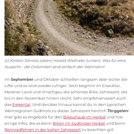
(c) Kirsten Sörrires (oben) Harald Wisthaler (unten): Was für eine
Aussicht - die Dolomiten sind einfach der Wahnsinn!
Im
September
und Oktober schließen langsam aber sicher die
Lifte und es wird wieder ruhiger. Jetzt beginnt im Eisacktal,
Meraner Land und Vinschgau die schönste Bike-Jahreszeit, die
bis in den November hinein reicht. Sehr empfehlenswert auch
das
Eggental
. Und darüber hinaus kannst du in den typischen
Weinregionen Südtirols zu dieser Jahreszeit herrlich
Törggelen
!
Hier gibt es Angebote für den
Bikeurlaub im Herbst
und hier
einige Infos, die es beim
Biken im Südtiroler Herbst
und beim
Rennradfahren in der kalten Jahreszeit
zu beachten gilt.