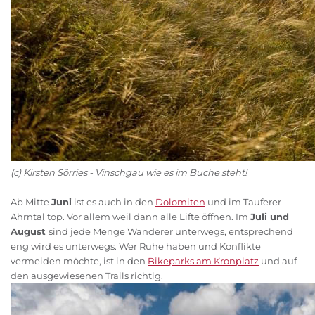
(c) Kirsten Sörries - Vinschgau wie es im Buche steht!
Ab Mitte
Juni
ist es auch in den
Dolomiten
und im Tauferer
Ahrntal top. Vor allem weil dann alle Lifte öffnen. Im
Juli und
August
sind jede Menge Wanderer unterwegs, entsprechend
eng wird es unterwegs. Wer Ruhe haben und Konflikte
vermeiden möchte, ist in den
Bikeparks am Kronplatz
und auf
den ausgewiesenen Trails richtig.