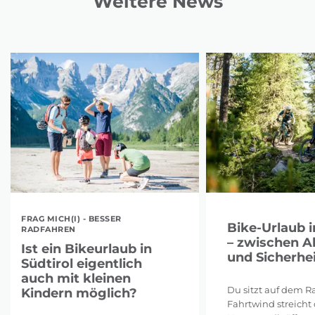
Weitere News
FRAG MICH(I) - BESSER
Bike-Urlaub i
RADFAHREN
– zwischen A
Ist ein Bikeurlaub in
und Sicherhei
Südtirol eigentlich
auch mit kleinen
Du sitzt auf dem Ra
Kindern möglich?
Fahrtwind streicht 