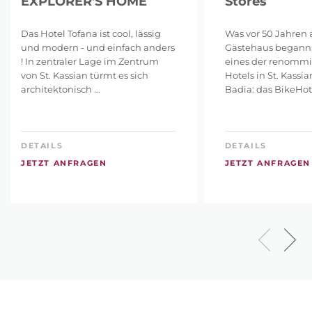
EXPLORER'S HOME
Störes
Das Hotel Tofana ist cool, lässig
Was vor 50 Jahren a
und modern - und einfach anders
Gästehaus begann, 
! In zentraler Lage im Zentrum
eines der renommi
von St. Kassian türmt es sich
Hotels in St. Kassi
architektonisch ...
Badia: das BikeHotel
DETAILS
DETAILS
JETZT ANFRAGEN
JETZT ANFRAGEN