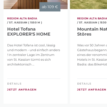
ab
109 €
REGION ALTA BADIA
REGION ALTA BADI
/ ST. KASSIAN ( 1550 M )
/ ST. KASSIAN ( 1530
Hotel Tofana
Mountain Nat
EXPLORER'S HOME
Störes
Das Hotel Tofana ist cool, lässig
Was vor 50 Jahren a
und modern - und einfach anders
Gästehaus begann, 
! In zentraler Lage im Zentrum
eines der renommi
von St. Kassian türmt es sich
Hotels in St. Kassi
architektonisch ...
Badia: das BikeHotel
DETAILS
DETAILS
JETZT ANFRAGEN
JETZT ANFRAGEN