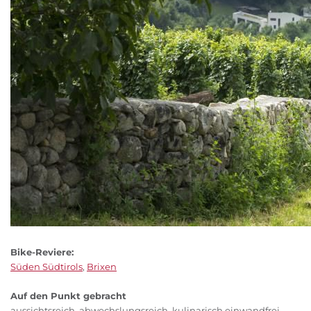
Bike-Reviere:
Süden Südtirols
,
Brixen
Auf den Punkt gebracht
aussichtsreich, abwechslungsreich, kulinarisch einwandfrei