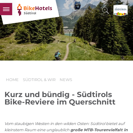
BIKEHOTELS
HOTELS & PAKETE
TOUREN & REVIERE
SÜDTIROL & WIR
SCHLUSSLICHTER
HOME
SÜDTIROL & WIR
NEWS
Kurz und bündig - Südtirols
Bike-Reviere im Querschnitt
Vom staubigen Westen in den wilden Osten: Südtirol bietet auf
kleinstem Raum eine unglaublich
große MTB-Tourenvielfalt in