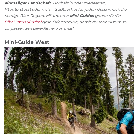
einmaliger Landschaft
. Hochalpin oder mediterran,
liftunterstützt oder nicht - Südtirol hat für jeden Geschmack die
richtige Bike-Region. Mit unseren
Mini-Guides
geben dir die
BikeHotels Südtirol
grob Orientierung, damit du schnell zum zu
dir passenden Bike-Revier kommst!
Mini-Guide West