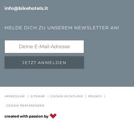
info@bikehotels.it
MELDE DICH ZU UNSEREM NEWSLETTER AN!
JETZT ANMELDEN
GUTSCHEINE
FAQ - QUALITÄTSGARANTIE
NEWSLETTE
IMPRESSUM
|
SITEMAP
|
COOKIE-RICHTLINIE
|
PRIVACY
|
COOKIE PRÄFERENZEN
DE
IT
EN
created with passion by