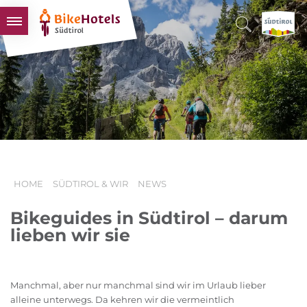
BIKEHOTELS
HOTELS & PAKETE
TOUREN & REVIERE
SÜDTIROL & WIR
SCHLUSSLICHTER
HOME
SÜDTIROL & WIR
NEWS
Bikeguides in Südtirol – darum
lieben wir sie
Manchmal, aber nur manchmal sind wir im Urlaub lieber
alleine unterwegs. Da kehren wir die vermeintlich