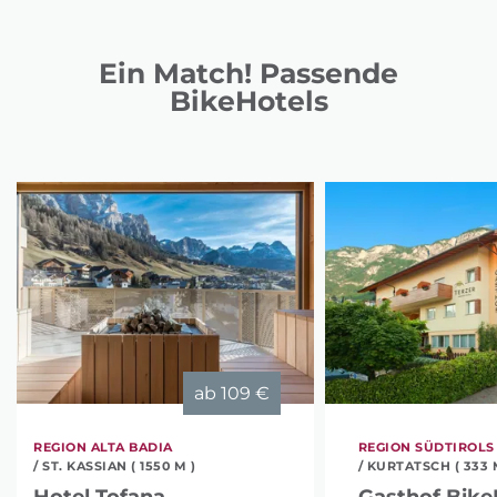
Ein Match! Passende
BikeHotels
ab
109 €
REGION ALTA BADIA
REGION SÜDTIROLS
/ ST. KASSIAN ( 1550 M )
/ KURTATSCH ( 333 
Hotel Tofana
Gasthof Bike