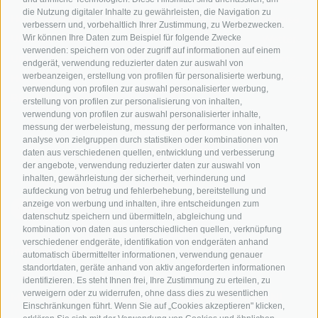
die Nutzung digitaler Inhalte zu gewährleisten, die Navigation zu
Hotels & Pakete
Mountainbiken in
Anreise
verbessern und, vorbehaltlich Ihrer Zustimmung, zu Werbezwecken.
Südtirol
Urlaubspakete
Wir können Ihre Daten zum Beispiel für folgende Zwecke
Wetter
verwenden: speichern von oder zugriff auf informationen auf einem
Rennradfahren in
Unsere Gutscheine
Events
endgerät, verwendung reduzierter daten zur auswahl von
Südtirol
werbeanzeigen, erstellung von profilen für personalisierte werbung,
Hot Deals
Zum Katal
verwendung von profilen zur auswahl personalisierter werbung,
Radwege in Südtirol
Bike & Work
erstellung von profilen zur personalisierung von inhalten,
Bikeshops & Verleihe
verwendung von profilen zur auswahl personalisierter inhalte,
messung der werbeleistung, messung der performance von inhalten,
Bike-Schulen
analyse von zielgruppen durch statistiken oder kombinationen von
Tourenzentrale
daten aus verschiedenen quellen, entwicklung und verbesserung
der angebote, verwendung reduzierter daten zur auswahl von
inhalten, gewährleistung der sicherheit, verhinderung und
aufdeckung von betrug und fehlerbehebung, bereitstellung und
anzeige von werbung und inhalten, ihre entscheidungen zum
datenschutz speichern und übermitteln, abgleichung und
kombination von daten aus unterschiedlichen quellen, verknüpfung
verschiedener endgeräte, identifikation von endgeräten anhand
info@bikehotels.it
automatisch übermittelter informationen, verwendung genauer
standortdaten, geräte anhand von aktiv angeforderten informationen
identifizieren. Es steht Ihnen frei, Ihre Zustimmung zu erteilen, zu
verweigern oder zu widerrufen, ohne dass dies zu wesentlichen
MELDE DICH ZU UNSEREM NEWSLETTER AN!
Einschränkungen führt. Wenn Sie auf „Cookies akzeptieren" klicken,