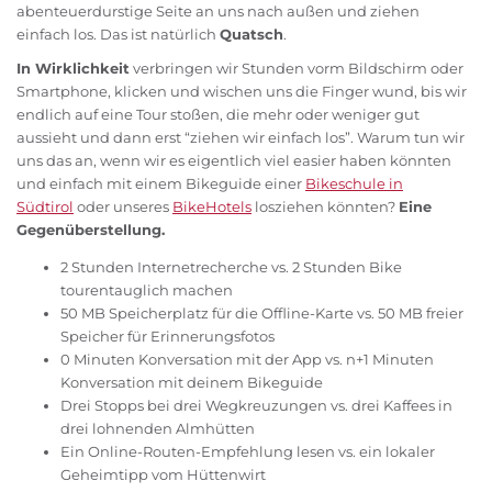
abenteuerdurstige Seite an uns nach außen und ziehen
einfach los. Das ist natürlich
Quatsch
.
In Wirklichkeit
verbringen wir Stunden vorm Bildschirm oder
Smartphone, klicken und wischen uns die Finger wund, bis wir
endlich auf eine Tour stoßen, die mehr oder weniger gut
aussieht und dann erst “ziehen wir einfach los”. Warum tun wir
uns das an, wenn wir es eigentlich viel easier haben könnten
und einfach mit einem Bikeguide einer
Bikeschule in
Südtirol
oder unseres
BikeHotels
losziehen könnten?
Eine
Gegenüberstellung.
2 Stunden Internetrecherche vs. 2 Stunden Bike
tourentauglich machen
50 MB Speicherplatz für die Offline-Karte vs. 50 MB freier
Speicher für Erinnerungsfotos
0 Minuten Konversation mit der App vs. n+1 Minuten
Konversation mit deinem Bikeguide
Drei Stopps bei drei Wegkreuzungen vs. drei Kaffees in
drei lohnenden Almhütten
Ein Online-Routen-Empfehlung lesen vs. ein lokaler
Geheimtipp vom Hüttenwirt