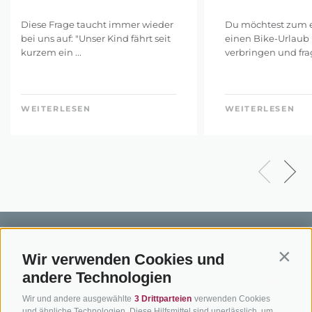
Diese Frage taucht immer wieder
Du möchtest zum e
bei uns auf: "Unser Kind fährt seit
einen Bike-Urlaub 
kurzem ein ...
verbringen und frags
WEITERLESEN
WEITERLESEN
Wir verwenden Cookies und
Contin
andere Technologien
BIKEHOTELS
BIKEN IN
SERVIC
Wir und andere ausgewählte
3 Drittparteien
verwenden Cookies
SÜDTIROL
SÜDTIROL
Kontakt
und ähnliche Technologien. Diese Hilfsmittel sind unerlässlich, um