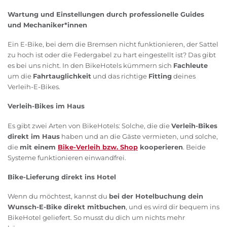
Wartung und Einstellungen durch professionelle Guides
und Mechaniker*innen
Ein E-Bike, bei dem die Bremsen nicht funktionieren, der Sattel
zu hoch ist oder die Federgabel zu hart eingestellt ist? Das gibt
es bei uns nicht. In den BikeHotels kümmern sich
Fachleute
um die
Fahrtauglichkeit
und das richtige
Fitting
deines
Verleih-E-Bikes.
Verleih-Bikes im Haus
Es gibt zwei Arten von BikeHotels: Solche, die die
Verleih-Bikes
direkt im Haus
haben und an die Gäste vermieten, und solche,
die
mit einem
Bike-Verleih bzw. Shop
kooperieren
. Beide
Systeme funktionieren einwandfrei.
Bike-Lieferung direkt ins Hotel
Wenn du möchtest, kannst du
bei der Hotelbuchung dein
Wunsch-E-Bike direkt mitbuchen
, und es wird dir bequem ins
BikeHotel geliefert. So musst du dich um nichts mehr