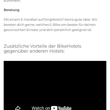
kümmern.
Beratung
Mit einem E-Hardtail auf Singletrails? Keine gute Idee. Wir
beraten dich gerne, welches E-Bike am besten für deinen
gewünschten Einsatz und dich persönlich geeignet ist.
Zusätzliche Vorteile der BikeHotels
gegenüber anderen Hotels: