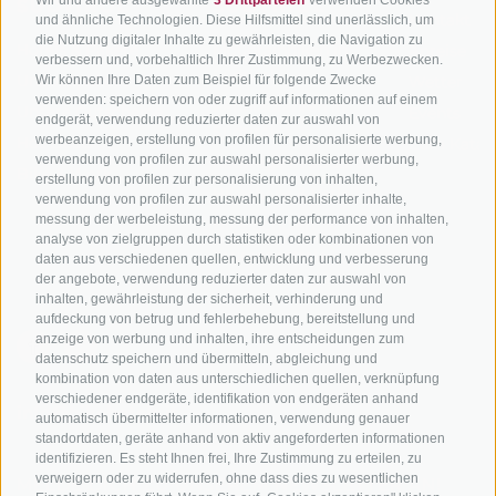
SÜDTIROL
SÜDTIROL
Kontakt
und ähnliche Technologien. Diese Hilfsmittel sind unerlässlich, um
die Nutzung digitaler Inhalte zu gewährleisten, die Navigation zu
Hotels & Pakete
Mountainbiken in
Anreise
verbessern und, vorbehaltlich Ihrer Zustimmung, zu Werbezwecken.
Südtirol
Urlaubspakete
Wetter
Wir können Ihre Daten zum Beispiel für folgende Zwecke
verwenden: speichern von oder zugriff auf informationen auf einem
Rennradfahren in
Unsere Gutscheine
Events
endgerät, verwendung reduzierter daten zur auswahl von
Südtirol
werbeanzeigen, erstellung von profilen für personalisierte werbung,
Hot Deals
Zum Katal
verwendung von profilen zur auswahl personalisierter werbung,
Radwege in Südtirol
Bike & Work
erstellung von profilen zur personalisierung von inhalten,
Bikeshops & Verleihe
verwendung von profilen zur auswahl personalisierter inhalte,
messung der werbeleistung, messung der performance von inhalten,
Bike-Schulen
analyse von zielgruppen durch statistiken oder kombinationen von
Tourenzentrale
daten aus verschiedenen quellen, entwicklung und verbesserung
der angebote, verwendung reduzierter daten zur auswahl von
inhalten, gewährleistung der sicherheit, verhinderung und
aufdeckung von betrug und fehlerbehebung, bereitstellung und
anzeige von werbung und inhalten, ihre entscheidungen zum
datenschutz speichern und übermitteln, abgleichung und
kombination von daten aus unterschiedlichen quellen, verknüpfung
verschiedener endgeräte, identifikation von endgeräten anhand
info@bikehotels.it
automatisch übermittelter informationen, verwendung genauer
standortdaten, geräte anhand von aktiv angeforderten informationen
identifizieren. Es steht Ihnen frei, Ihre Zustimmung zu erteilen, zu
verweigern oder zu widerrufen, ohne dass dies zu wesentlichen
MELDE DICH ZU UNSEREM NEWSLETTER AN!