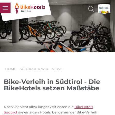
BIKEHOTELS
HOTELS & PAKETE
TOUREN & REVIERE
SÜDTIROL & WIR
SCHLUSSLICHTER
HOME
SÜDTIROL & WIR
NEWS
Bike-Verleih in Südtirol - Die
BikeHotels setzen Maßstäbe
Noch vor nicht allzu langer Zeit waren die
BikeHotels
Südtirol
die einzigen Hotels, bei denen der Bike-Verleih