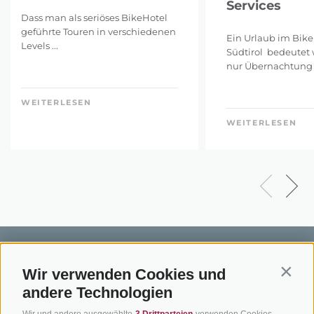
Services
Dass man als seriöses BikeHotel
geführte Touren in verschiedenen
Ein Urlaub im Bike
Levels ...
Südtirol bedeutet 
nur Übernachtung .
WEITERLESEN
WEITERLESEN
Wir verwenden Cookies und
Contin
andere Technologien
BIKEHOTELS
BIKEN IN
SERVIC
Wir und andere ausgewählte
3 Drittparteien
verwenden Cookies