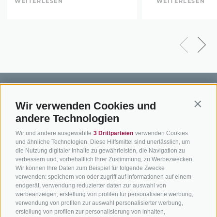
WEITERLESEN
WEITERLESEN
Wir verwenden Cookies und
Contin
andere Technologien
BIKEHOTELS
BIKEN IN
SERVIC
Wir und andere ausgewählte
3 Drittparteien
verwenden Cookies
SÜDTIROL
SÜDTIROL
Kontakt
und ähnliche Technologien. Diese Hilfsmittel sind unerlässlich, um
die Nutzung digitaler Inhalte zu gewährleisten, die Navigation zu
Hotels & Pakete
Mountainbiken in
Anreise
verbessern und, vorbehaltlich Ihrer Zustimmung, zu Werbezwecken.
Südtirol
Urlaubspakete
Wir können Ihre Daten zum Beispiel für folgende Zwecke
Wetter
verwenden: speichern von oder zugriff auf informationen auf einem
Rennradfahren in
Unsere Gutscheine
Events
endgerät, verwendung reduzierter daten zur auswahl von
Südtirol
werbeanzeigen, erstellung von profilen für personalisierte werbung,
Hot Deals
Zum Katal
verwendung von profilen zur auswahl personalisierter werbung,
Radwege in Südtirol
Bike & Work
erstellung von profilen zur personalisierung von inhalten,