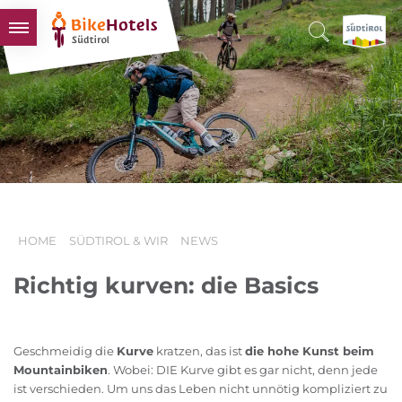
BIKEHOTELS
HOTELS & PAKETE
TOUREN & REVIERE
SÜDTIROL & WIR
SCHLUSSLICHTER
HOME
SÜDTIROL & WIR
NEWS
Richtig kurven: die Basics
Geschmeidig die
Kurve
kratzen, das ist
die hohe Kunst beim
Mountainbiken
. Wobei: DIE Kurve gibt es gar nicht, denn jede
ist verschieden. Um uns das Leben nicht unnötig kompliziert zu