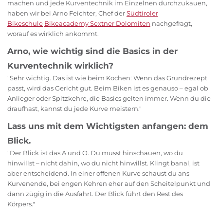
machen und jede Kurventechnik im Einzelnen durchzukauen,
haben wir bei Arno Feichter, Chef der
Südtiroler
Bikeschule
Bikeacademy Sextner Dolomiten
nachgefragt,
worauf es wirklich ankommt.
Arno, wie wichtig sind die Basics in der
Kurventechnik wirklich?
"Sehr wichtig. Das ist wie beim Kochen: Wenn das Grundrezept
passt, wird das Gericht gut. Beim Biken ist es genauso – egal ob
Anlieger oder Spitzkehre, die Basics gelten immer. Wenn du die
draufhast, kannst du jede Kurve meistern."
Lass uns mit dem Wichtigsten anfangen: dem
Blick.
"Der Blick ist das A und O. Du musst hinschauen, wo du
hinwillst – nicht dahin, wo du nicht hinwillst. Klingt banal, ist
aber entscheidend. In einer offenen Kurve schaust du ans
Kurvenende, bei engen Kehren eher auf den Scheitelpunkt und
dann zügig in die Ausfahrt. Der Blick führt den Rest des
Körpers."