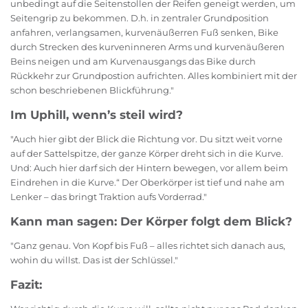
unbedingt auf die Seitenstollen der Reifen geneigt werden, um
Seitengrip zu bekommen. D.h. in zentraler Grundposition
anfahren, verlangsamen, kurvenäußerren Fuß senken, Bike
durch Strecken des kurveninneren Arms und kurvenäußeren
Beins neigen und am Kurvenausgangs das Bike durch
Rückkehr zur Grundpostion aufrichten. Alles kombiniert mit der
schon beschriebenen Blickführung."
Im Uphill, wenn’s steil wird?
"Auch hier gibt der Blick die Richtung vor. Du sitzt weit vorne
auf der Sattelspitze, der ganze Körper dreht sich in die Kurve.
Und: Auch hier darf sich der Hintern bewegen, vor allem beim
Eindrehen in die Kurve.“ Der Oberkörper ist tief und nahe am
Lenker – das bringt Traktion aufs Vorderrad."
Kann man sagen: Der Körper folgt dem Blick?
"Ganz genau. Von Kopf bis Fuß – alles richtet sich danach aus,
wohin du willst. Das ist der Schlüssel."
Fazit: