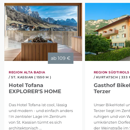
ab
109 €
REGION ALTA BADIA
REGION SÜDTIROLS
/ ST. KASSIAN ( 1550 M )
/ KURTATSCH ( 333 
Hotel Tofana
Gasthof Bike
EXPLORER'S HOME
Terzer
Das Hotel Tofana ist cool, lässig
Unser BikeHotel u
und modern - und einfach anders
Terzer liegt im Ze
! In zentraler Lage im Zentrum
ruhigen und von 
von St. Kassian türmt es sich
umkränzten Dorfes
architektonisch ...
der Weinstraße im