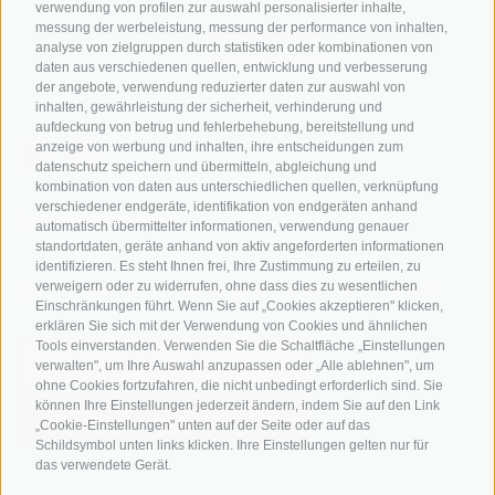
Bikeshops & Verleihe
verwendung von profilen zur auswahl personalisierter inhalte,
messung der werbeleistung, messung der performance von inhalten,
Bike-Schulen
analyse von zielgruppen durch statistiken oder kombinationen von
Tourenzentrale
daten aus verschiedenen quellen, entwicklung und verbesserung
der angebote, verwendung reduzierter daten zur auswahl von
inhalten, gewährleistung der sicherheit, verhinderung und
aufdeckung von betrug und fehlerbehebung, bereitstellung und
anzeige von werbung und inhalten, ihre entscheidungen zum
datenschutz speichern und übermitteln, abgleichung und
kombination von daten aus unterschiedlichen quellen, verknüpfung
verschiedener endgeräte, identifikation von endgeräten anhand
info@bikehotels.it
automatisch übermittelter informationen, verwendung genauer
standortdaten, geräte anhand von aktiv angeforderten informationen
identifizieren. Es steht Ihnen frei, Ihre Zustimmung zu erteilen, zu
verweigern oder zu widerrufen, ohne dass dies zu wesentlichen
MELDE DICH ZU UNSEREM NEWSLETTER AN!
Einschränkungen führt. Wenn Sie auf „Cookies akzeptieren" klicken,
erklären Sie sich mit der Verwendung von Cookies und ähnlichen
Tools einverstanden. Verwenden Sie die Schaltfläche „Einstellungen
verwalten", um Ihre Auswahl anzupassen oder „Alle ablehnen", um
ohne Cookies fortzufahren, die nicht unbedingt erforderlich sind. Sie
können Ihre Einstellungen jederzeit ändern, indem Sie auf den Link
JETZT ANMELDEN
„Cookie-Einstellungen" unten auf der Seite oder auf das
Schildsymbol unten links klicken. Ihre Einstellungen gelten nur für
das verwendete Gerät.