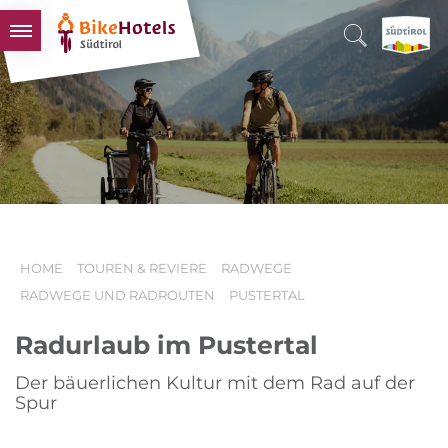
BIKEHOTELS
HOTELS & PAKETE
TOUREN & REVIERE
SÜDTIROL & WIR
SCHLUSSLICHTER
HOME
TOUREN & REVIERE
RADWEGE
RADWEGE UND RADROUTEN
PUSTERTAL
Radurlaub im Pustertal
Der bäuerlichen Kultur mit dem Rad auf der
Spur