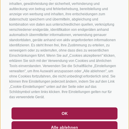
inhalten, gewährleistung der sicherheit, verhinderung und
aufdeckung von betrug und fehlerbehebung, bereitstellung und
anzeige von werbung und inhalten, ihre entscheidungen zum
datenschutz speichern und übermitteln, abgleichung und
kombination von daten aus unterschiedlichen quellen, verknüpfung
verschiedener endgeräte, identifikation von endgeräten anhand
info@bikehotels.it
automatisch übermittelter informationen, verwendung genauer
standortdaten, geräte anhand von aktiv angeforderten informationen
identifizieren. Es steht Ihnen frei, Ihre Zustimmung zu erteilen, zu
verweigern oder zu widerrufen, ohne dass dies zu wesentlichen
MELDE DICH ZU UNSEREM NEWSLETTER AN!
Einschränkungen führt. Wenn Sie auf „Cookies akzeptieren" klicken,
erklären Sie sich mit der Verwendung von Cookies und ähnlichen
Tools einverstanden. Verwenden Sie die Schaltfläche „Einstellungen
verwalten", um Ihre Auswahl anzupassen oder „Alle ablehnen", um
ohne Cookies fortzufahren, die nicht unbedingt erforderlich sind. Sie
können Ihre Einstellungen jederzeit ändern, indem Sie auf den Link
JETZT ANMELDEN
„Cookie-Einstellungen" unten auf der Seite oder auf das
Schildsymbol unten links klicken. Ihre Einstellungen gelten nur für
das verwendete Gerät.
GUTSCHEINE
FAQ - QUALITÄTSGARANTIE
OK
IMPRESSUM
|
SITEMAP
|
COOKIE-RICHTLINIE
|
PRIVACY
|
NEWSLETTER
SOCIAL WALL
WETTER
Alle ablehnen
COOKIE PRÄFERENZEN