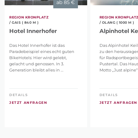
ab
85 €
REGION KRONPLATZ
REGION KRONPLAT
/ GAIS ( 840 M )
/ OLANG ( 1000 M )
Hotel Innerhofer
Alpinhotel Ke
Das Hotel Innerhofer ist das
Das Alpinhotel Keil
Paradebeispiel eines echt guten
zu den herausrage
BikeHotels: Hier wird gelebt,
für Radsportbegeis
gelacht und genossen. In 3.
Pustertal. Das Hau
Generation bleibt alles in ...
Motto „Just alpine“ 
DETAILS
DETAILS
JETZT ANFRAGEN
JETZT ANFRAGEN