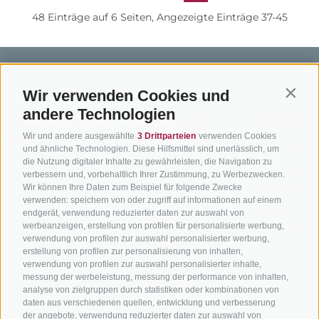
48 Einträge auf 6 Seiten, Angezeigte Einträge 37-45
Wir verwenden Cookies und
Contin
andere Technologien
BIKEHOTELS
BIKEN IN
SERVIC
Wir und andere ausgewählte
3 Drittparteien
verwenden Cookies
SÜDTIROL
SÜDTIROL
Kontakt
und ähnliche Technologien. Diese Hilfsmittel sind unerlässlich, um
die Nutzung digitaler Inhalte zu gewährleisten, die Navigation zu
Hotels & Pakete
Mountainbiken in
Anreise
verbessern und, vorbehaltlich Ihrer Zustimmung, zu Werbezwecken.
Südtirol
Urlaubspakete
Wir können Ihre Daten zum Beispiel für folgende Zwecke
Wetter
verwenden: speichern von oder zugriff auf informationen auf einem
Rennradfahren in
Unsere Gutscheine
Events
endgerät, verwendung reduzierter daten zur auswahl von
Südtirol
werbeanzeigen, erstellung von profilen für personalisierte werbung,
Hot Deals
Zum Katal
verwendung von profilen zur auswahl personalisierter werbung,
Radwege in Südtirol
Bike & Work
erstellung von profilen zur personalisierung von inhalten,
Bikeshops & Verleihe
verwendung von profilen zur auswahl personalisierter inhalte,
messung der werbeleistung, messung der performance von inhalten,
Bike-Schulen
analyse von zielgruppen durch statistiken oder kombinationen von
Tourenzentrale
daten aus verschiedenen quellen, entwicklung und verbesserung
der angebote, verwendung reduzierter daten zur auswahl von