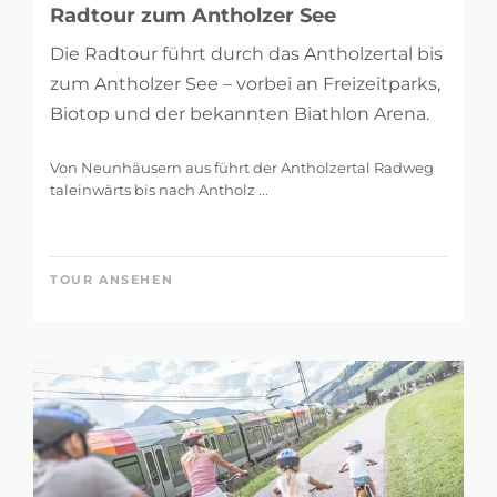
Radtour zum Antholzer See
Die Radtour führt durch das Antholzertal bis
LÄNGE
zum Antholzer See – vorbei an Freizeitparks,
2 km
123 km
Biotop und der bekannten Biathlon Arena.
Von Neunhäusern aus führt der Antholzertal Radweg
taleinwärts bis nach Antholz ...
HÖHENMETER
47 m
1.424 m
TOUR ANSEHEN