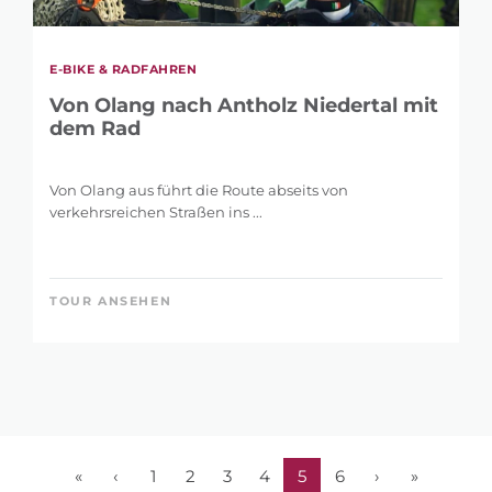
E-BIKE & RADFAHREN
Von Olang nach Antholz Niedertal mit
dem Rad
Von Olang aus führt die Route abseits von
verkehrsreichen Straßen ins ...
TOUR ANSEHEN
«
‹
1
2
3
4
5
6
›
»