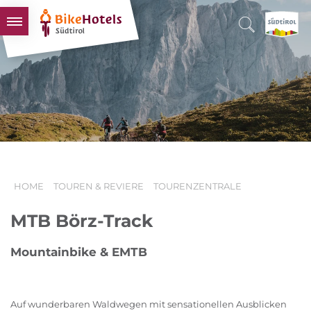
BIKEHOTELS
HOTELS & PAKETE
TOUREN & REVIERE
SÜDTIROL & WIR
SCHLUSSLICHTER
HOME
TOUREN & REVIERE
TOURENZENTRALE
MTB Börz-Track
Mountainbike & EMTB
Auf wunderbaren Waldwegen mit sensationellen Ausblicken