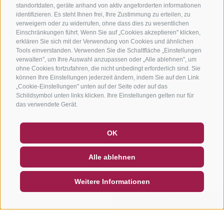
standortdaten, geräte anhand von aktiv angeforderten informationen
identifizieren. Es steht Ihnen frei, Ihre Zustimmung zu erteilen, zu
verweigern oder zu widerrufen, ohne dass dies zu wesentlichen
Einschränkungen führt. Wenn Sie auf „Cookies akzeptieren" klicken,
erklären Sie sich mit der Verwendung von Cookies und ähnlichen
Tools einverstanden. Verwenden Sie die Schaltfläche „Einstellungen
verwalten", um Ihre Auswahl anzupassen oder „Alle ablehnen", um
ohne Cookies fortzufahren, die nicht unbedingt erforderlich sind. Sie
können Ihre Einstellungen jederzeit ändern, indem Sie auf den Link
„Cookie-Einstellungen" unten auf der Seite oder auf das
Schildsymbol unten links klicken. Ihre Einstellungen gelten nur für
das verwendete Gerät.
GUTSCHEINE
FAQ - QUALITÄTSGARANTIE
OK
NEWSLETTER
SOCIAL WALL
WETTER
Alle ablehnen
DE
IT
EN
Weitere Informationen
SUCHEN & BUCHEN
SCHNELLANFRAGE