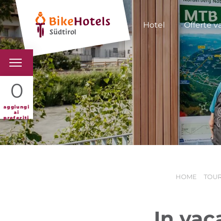
Hotel
Offerte v
BIKEHOTELS
0
HOTELS & PACCHETTI
aggiungi
ai
preferiti
TOUR & TERRITORI
L'ALTO ADIGE & NOI
HOME
TOUR
INFO UTILI
In vac