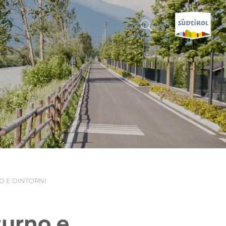
CERCA E PRENOTA
SCOPRI L'ALTO ADIGE
QUANDO?
-
DOVE?
 E DINTORNI
COSA?
turno e