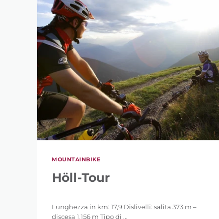
MOUNTAINBIKE
Höll-Tour
Lunghezza in km: 17,9 Dislivelli: salita 373 m –
discesa 1.156 m Tipo di ...