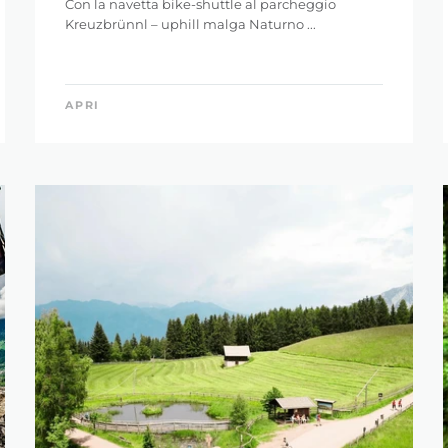
Con la navetta bike-shuttle al parcheggio
Kreuzbrünnl – uphill malga Naturno ...
APRI