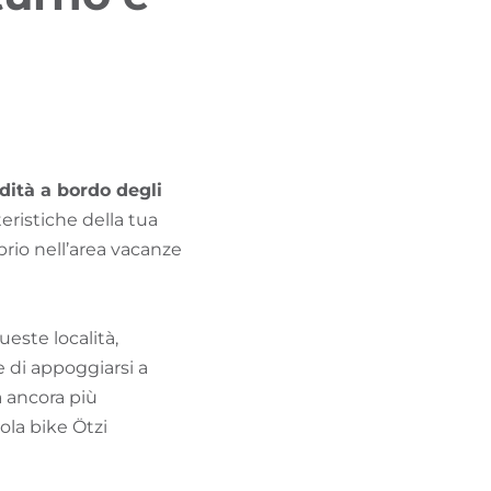
TROVA BIKEHOTEL
PACCHETTI VACANZE
dità a bordo degli
teristiche della tua
prio nell’area vacanze
ueste località,
e di appoggiarsi a
à ancora più
ola bike Ötzi