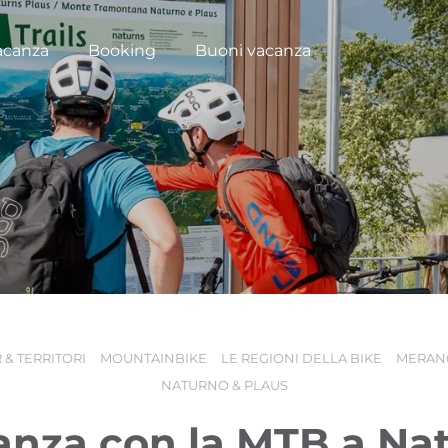
acanza
Booking
Buoni vacanza
 & TERRITORI
MOUNTAINBIKE
LE REGIONI DELLA BIKE
MERANO
NATURNO & PLAUS
anza con la MTB a Na