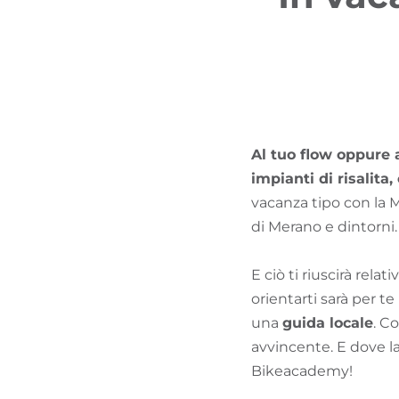
Al tuo flow oppure 
impianti di risalita
vacanza tipo con la M
di Merano e dintorni.
E ciò ti riuscirà rela
orientarti sarà per t
una
guida locale
. C
avvincente. E dove l
Bikeacademy!