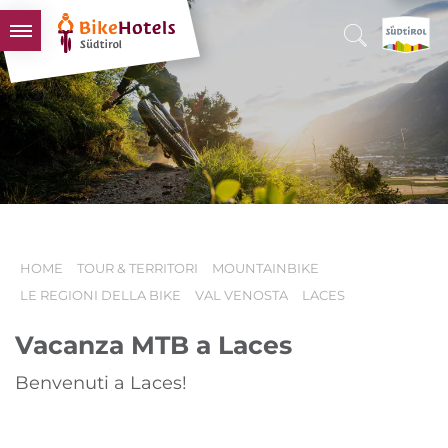
BIKEHOTELS
HOTELS & PACCHETTI
TOUR & TERRITORI
L'ALTO ADIGE & NOI
INFO UTILI
HOME
TOUR & TERRITORI
MOUNTAINBIKE
LE REGIONI DELLA BIKE
VAL VENOSTA
LACES
Vacanza MTB a Laces
Benvenuti a Laces!