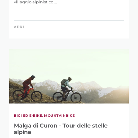
APRI
BICI ED E-BIKE, MOUNTAINBIKE
Malga di Curon - Tour delle stelle
alpine
La meta, la Malga di Curon, è incastonata a 2.173 m tra
la cima Endkopf "Jaggl" ...