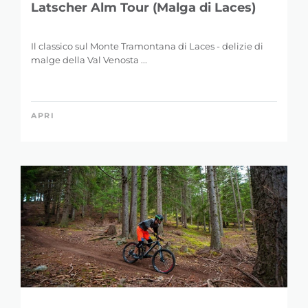
malge della Val Venosta ...
APRI
BICI ED E-BIKE, MOUNTAINBIKE
San Valentino - Flow Trail