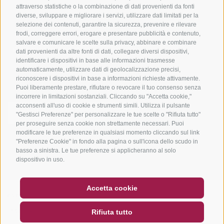
info@bikehotels.it
attraverso statistiche o la combinazione di dati provenienti da fonti
diverse, sviluppare e migliorare i servizi, utilizzare dati limitati per la
selezione dei contenuti, garantire la sicurezza, prevenire e rilevare
frodi, correggere errori, erogare e presentare pubblicità e contenuto,
ISCRIVITI ALLA NOSTRA NEWSLETTER
salvare e comunicare le scelte sulla privacy, abbinare e combinare
dati provenienti da altre fonti di dati, collegare diversi dispositivi,
identificare i dispositivi in base alle informazioni trasmesse
automaticamente, utilizzare dati di geolocalizzazione precisi,
riconoscere i dispositivi in base a informazioni richieste attivamente.
Puoi liberamente prestare, rifiutare o revocare il tuo consenso senza
incorrere in limitazioni sostanziali. Cliccando su "Accetta cookie,"
ISCRIVITI ADESSO
acconsenti all'uso di cookie e strumenti simili. Utilizza il pulsante
"Gestisci Preferenze" per personalizzare le tue scelte o "Rifiuta tutto"
per proseguire senza cookie non strettamente necessari. Puoi
modificare le tue preferenze in qualsiasi momento cliccando sul link
"Preferenze Cookie" in fondo alla pagina o sull'icona dello scudo in
basso a sinistra. Le tue preferenze si applicheranno al solo
CREDITS
|
MAPPA DEL SITO
|
COOKIE POLICY
|
PRIVACY
|
dispositivo in uso.
PREFERENZE COOKIES
BUONO
FAQ - GARANZIA DI QUALITÀ
created with passion by
Accetta cookie
NEWSLETTER
SOCIAL WALL
METEO
Rifiuta tutto
DE
IT
EN