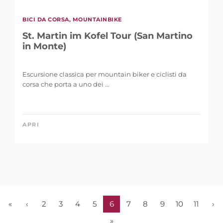
in Monte)
Escursione classica per mountain biker e ciclisti da
corsa che porta a uno dei ...
APRI
«
‹
2
3
4
5
6
7
8
9
10
11
›
»
101 elementi su 12 pagine, visualizzati 46-54