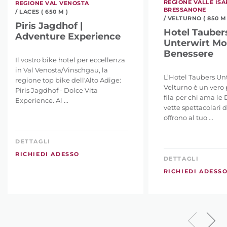
REGIONE VALLE ISA
REGIONE VAL VENOSTA
BRESSANONE
/ LACES ( 650 M )
/ VELTURNO ( 850 M 
Piris Jagdhof |
Hotel Tauber
Adventure Experience
Unterwirt M
Benessere
Il vostro bike hotel per eccellenza
in Val Venosta/Vinschgau, la
L’Hotel Taubers Unt
regione top bike dell'Alto Adige:
Velturno è un vero 
Piris Jagdhof - Dolce Vita
fila per chi ama le 
Experience. Al ...
vette spettacolari d
offrono al tuo ...
DETTAGLI
RICHIEDI ADESSO
DETTAGLI
RICHIEDI ADESS