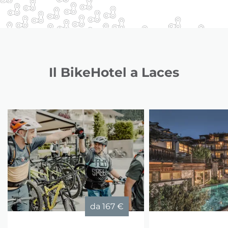
Il BikeHotel a Laces
da
167 €