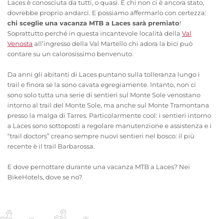
Laces è conosciuta da tutti, o quasi. E chi non ci è ancora stato,
dovrebbe proprio andarci. E possiamo affermarlo con certezza:
chi sceglie una vacanza MTB a Laces sarà premiato
!
Soprattutto perché in questa incantevole località della
Val
Venosta
all’ingresso della Val Martello chi adora la bici può
contare su un calorosissimo benvenuto.
Da anni gli abitanti di Laces puntano sulla tolleranza lungo i
trail e finora se la sono cavata egregiamente. Intanto, non ci
sono solo tutta una serie di sentieri sul Monte Sole venostano
intorno al trail del Monte Sole, ma anche sul Monte Tramontana
presso la malga di Tarres. Particolarmente cool: i sentieri intorno
a Laces sono sottoposti a regolare manutenzione e assistenza e i
“trail doctors” creano sempre nuovi sentieri nel bosco: il più
recente è il trail Barbarossa.
E dove pernottare durante una vacanza MTB a Laces? Nei
BikeHotels, dove se no?