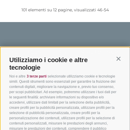
BIKEHOTELS
IN BICI IN ALTO
SERVIZI
SÜDTIROL
ADIGE
INFORM
Hotel & pacchetti
Mountainbiking in Alto
Contatto
Adige
Pacchetti vacanze
Come arriv
Utilizziamo i cookie e altre
Contin
In bici da corsa in Alto
Buoni vacanza
Meteo
tecnologie
Adige
Hot Deals
Eventi
Ciclabili in Alto Adige
Noi e altre
3 terze parti
selezionate utilizziamo cookie e tecnologie
Bike & Work
Catalogo
simili. Questi strumenti sono essenziali per garantire la fruizione dei
Scuole bike
contenuti digitali, migliorare la navigazione e, previo tuo consenso,
per scopi pubblicitari. Ad esempio, potremmo utilizzare i tuoi dati per
Tutti i tour
le seguenti finalità: archiviare informazioni su dispositivo e/o
accedervi, utilizzare dati limitati per la selezione della pubblicità,
creare profili per la pubblicità personalizzata, utilizzare profili per la
selezione di pubblicità personalizzata, creare profili per la
personalizzazione dei contenuti, utilizzare profili per la selezione di
contenuti personalizzati, misurare le prestazioni degli annunci,
misurare le prestazioni dei contenuti, comprendere il pubblico