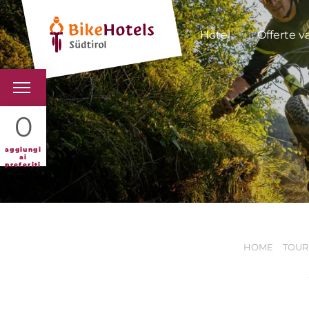
Hotel
Offerte v
BIKEHOTELS
0
HOTELS & PACCHETTI
aggiungi
ai
preferiti
TOUR & TERRITORI
L'ALTO ADIGE & NOI
HOME
TOUR 
INFO UTILI