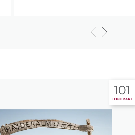
101
ITINERARI