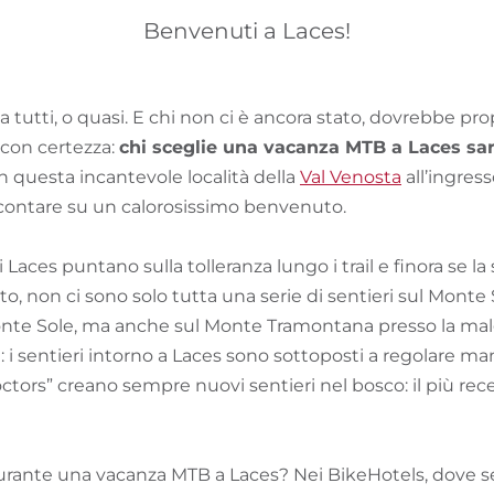
Benvenuti a Laces!
 tutti, o quasi. E chi non ci è ancora stato, dovrebbe pro
 con certezza:
chi sceglie una vacanza MTB a Laces sa
n questa incantevole località della
Val Venosta
all’ingress
ò contare su un calorosissimo benvenuto.
i Laces puntano sulla tolleranza lungo i trail e finora se l
o, non ci sono solo tutta una serie di sentieri sul Mont
 Monte Sole, ma anche sul Monte Tramontana presso la malg
: i sentieri intorno a Laces sono sottoposti a regolare m
doctors” creano sempre nuovi sentieri nel bosco: il più recen
urante una vacanza MTB a Laces? Nei BikeHotels, dove s