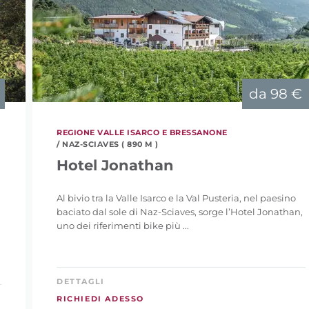
da
98 €
REGIONE VALLE ISARCO E BRESSANONE
/ NAZ-SCIAVES ( 890 M )
Hotel Jonathan
Al bivio tra la Valle Isarco e la Val Pusteria, nel paesino
baciato dal sole di Naz-Sciaves, sorge l’Hotel Jonathan,
n
uno dei riferimenti bike più ...
DETTAGLI
RICHIEDI ADESSO