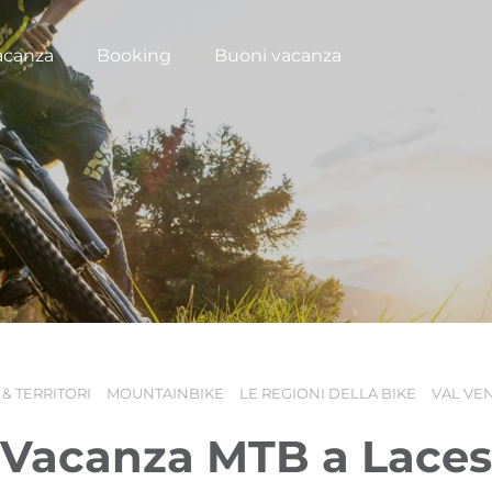
acanza
Booking
Buoni vacanza
& TERRITORI
MOUNTAINBIKE
LE REGIONI DELLA BIKE
VAL VE
Vacanza MTB a Laces