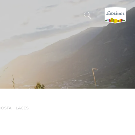
CERCA E PRENOTA
SCOPRI L'ALTO ADIGE
QUANDO?
-
DOVE?
NOSTA
LACES
COSA?