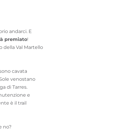
TROVA BIKEHOTEL
PACCHETTI VACANZE
prio andarci. E
rà premiato
!
o della Val Martello
a sono cavata
e Sole venostano
a di Tarres.
anutenzione e
te è il trail
e no?