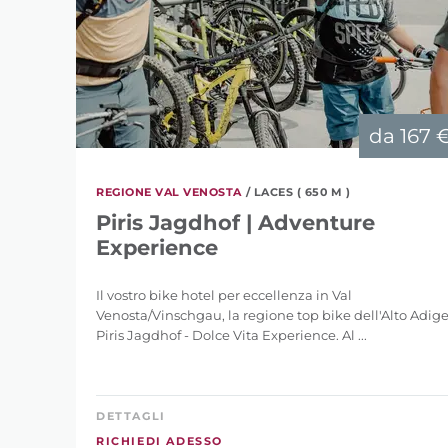
da
167 
REGIONE VAL VENOSTA
/ LACES ( 650 M )
Piris Jagdhof | Adventure
Experience
Il vostro bike hotel per eccellenza in Val
Venosta/Vinschgau, la regione top bike dell'Alto Adige
Piris Jagdhof - Dolce Vita Experience. Al ...
DETTAGLI
RICHIEDI ADESSO