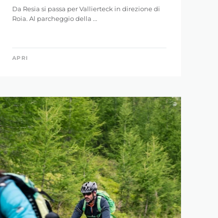
Da Resia si passa per Vallierteck in direzione di
Roia. Al parcheggio della ...
APRI