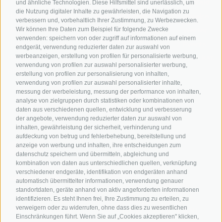
Kontakt
und ähnliche Technologien. Diese Hilfsmittel sind unerlässlich, um
die Nutzung digitaler Inhalte zu gewährleisten, die Navigation zu
Hotels & Pakete
Mountainbiken in
Anreise
verbessern und, vorbehaltlich Ihrer Zustimmung, zu Werbezwecken.
Südtirol
Urlaubspakete
Wir können Ihre Daten zum Beispiel für folgende Zwecke
Wetter
verwenden: speichern von oder zugriff auf informationen auf einem
Rennradfahren in
Unsere Gutscheine
Events
endgerät, verwendung reduzierter daten zur auswahl von
Südtirol
werbeanzeigen, erstellung von profilen für personalisierte werbung,
Hot Deals
Zum Katal
verwendung von profilen zur auswahl personalisierter werbung,
Radwege in Südtirol
Bike & Work
erstellung von profilen zur personalisierung von inhalten,
Bikeshops & Verleihe
verwendung von profilen zur auswahl personalisierter inhalte,
messung der werbeleistung, messung der performance von inhalten,
Bike-Schulen
analyse von zielgruppen durch statistiken oder kombinationen von
Tourenzentrale
daten aus verschiedenen quellen, entwicklung und verbesserung
der angebote, verwendung reduzierter daten zur auswahl von
inhalten, gewährleistung der sicherheit, verhinderung und
aufdeckung von betrug und fehlerbehebung, bereitstellung und
anzeige von werbung und inhalten, ihre entscheidungen zum
datenschutz speichern und übermitteln, abgleichung und
kombination von daten aus unterschiedlichen quellen, verknüpfung
verschiedener endgeräte, identifikation von endgeräten anhand
info@bikehotels.it
automatisch übermittelter informationen, verwendung genauer
standortdaten, geräte anhand von aktiv angeforderten informationen
identifizieren. Es steht Ihnen frei, Ihre Zustimmung zu erteilen, zu
verweigern oder zu widerrufen, ohne dass dies zu wesentlichen
MELDE DICH ZU UNSEREM NEWSLETTER AN!
Einschränkungen führt. Wenn Sie auf „Cookies akzeptieren" klicken,