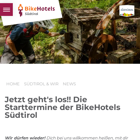
BIKEHOTELS
HOTELS & PAKETE
TOUREN & REVIERE
SÜDTIROL & WIR
SCHLUSSLICHTER
HOME
SÜDTIROL & WIR
NEWS
Jetzt geht's los!! Die
Starttermine der BikeHotels
Südtirol
Wir dürfen wieder!
Dich bei uns willkommen heißen, mit dir