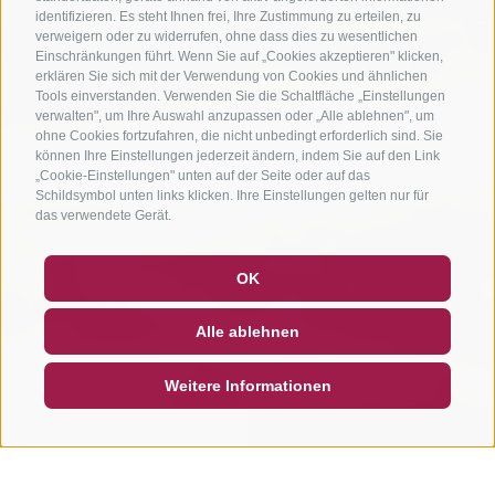
identifizieren. Es steht Ihnen frei, Ihre Zustimmung zu erteilen, zu
verweigern oder zu widerrufen, ohne dass dies zu wesentlichen
Einschränkungen führt. Wenn Sie auf „Cookies akzeptieren" klicken,
erklären Sie sich mit der Verwendung von Cookies und ähnlichen
Tools einverstanden. Verwenden Sie die Schaltfläche „Einstellungen
verwalten", um Ihre Auswahl anzupassen oder „Alle ablehnen", um
ohne Cookies fortzufahren, die nicht unbedingt erforderlich sind. Sie
können Ihre Einstellungen jederzeit ändern, indem Sie auf den Link
„Cookie-Einstellungen" unten auf der Seite oder auf das
Schildsymbol unten links klicken. Ihre Einstellungen gelten nur für
das verwendete Gerät.
GUTSCHEINE
FAQ - QUALITÄTSGARANTIE
OK
NEWSLETTER
SOCIAL WALL
WETTER
Alle ablehnen
DE
IT
EN
Weitere Informationen
SUCHEN & BUCHEN
SCHNELLANFRAGE