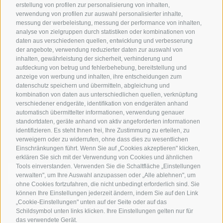
Bike & Work
erstellung von profilen zur personalisierung von inhalten,
Bikeshops & Verleihe
verwendung von profilen zur auswahl personalisierter inhalte,
messung der werbeleistung, messung der performance von inhalten,
Bike-Schulen
analyse von zielgruppen durch statistiken oder kombinationen von
Tourenzentrale
daten aus verschiedenen quellen, entwicklung und verbesserung
der angebote, verwendung reduzierter daten zur auswahl von
inhalten, gewährleistung der sicherheit, verhinderung und
aufdeckung von betrug und fehlerbehebung, bereitstellung und
anzeige von werbung und inhalten, ihre entscheidungen zum
datenschutz speichern und übermitteln, abgleichung und
kombination von daten aus unterschiedlichen quellen, verknüpfung
verschiedener endgeräte, identifikation von endgeräten anhand
info@bikehotels.it
automatisch übermittelter informationen, verwendung genauer
standortdaten, geräte anhand von aktiv angeforderten informationen
identifizieren. Es steht Ihnen frei, Ihre Zustimmung zu erteilen, zu
verweigern oder zu widerrufen, ohne dass dies zu wesentlichen
MELDE DICH ZU UNSEREM NEWSLETTER AN!
Einschränkungen führt. Wenn Sie auf „Cookies akzeptieren" klicken,
erklären Sie sich mit der Verwendung von Cookies und ähnlichen
Tools einverstanden. Verwenden Sie die Schaltfläche „Einstellungen
verwalten", um Ihre Auswahl anzupassen oder „Alle ablehnen", um
ohne Cookies fortzufahren, die nicht unbedingt erforderlich sind. Sie
können Ihre Einstellungen jederzeit ändern, indem Sie auf den Link
JETZT ANMELDEN
„Cookie-Einstellungen" unten auf der Seite oder auf das
Schildsymbol unten links klicken. Ihre Einstellungen gelten nur für
das verwendete Gerät.