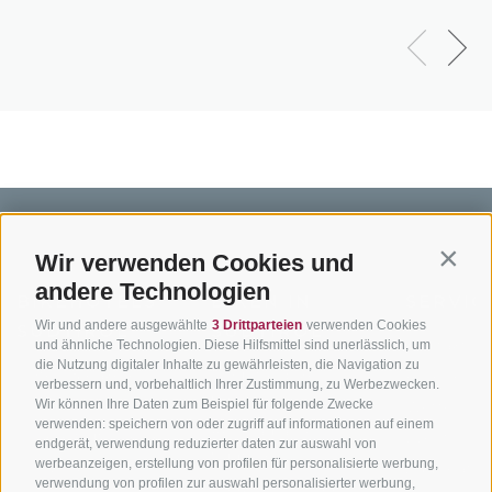
Wir verwenden Cookies und
Contin
andere Technologien
BIKEHOTELS
BIKEN IN
SERVIC
Wir und andere ausgewählte
3 Drittparteien
verwenden Cookies
SÜDTIROL
SÜDTIROL
Kontakt
und ähnliche Technologien. Diese Hilfsmittel sind unerlässlich, um
die Nutzung digitaler Inhalte zu gewährleisten, die Navigation zu
Hotels & Pakete
Mountainbiken in
Anreise
verbessern und, vorbehaltlich Ihrer Zustimmung, zu Werbezwecken.
Südtirol
Urlaubspakete
Wir können Ihre Daten zum Beispiel für folgende Zwecke
Wetter
verwenden: speichern von oder zugriff auf informationen auf einem
Rennradfahren in
Unsere Gutscheine
Events
endgerät, verwendung reduzierter daten zur auswahl von
Südtirol
werbeanzeigen, erstellung von profilen für personalisierte werbung,
Hot Deals
Zum Katal
verwendung von profilen zur auswahl personalisierter werbung,
Radwege in Südtirol