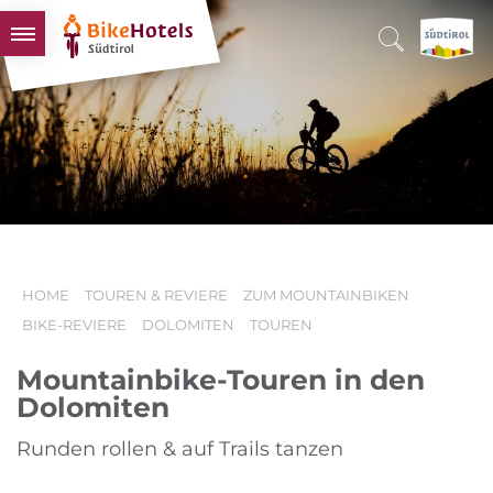
BIKEHOTELS
HOTELS & PAKETE
TOUREN & REVIERE
SÜDTIROL & WIR
SCHLUSSLICHTER
HOME
TOUREN & REVIERE
ZUM MOUNTAINBIKEN
BIKE-REVIERE
DOLOMITEN
TOUREN
Mountainbike-Touren in den
Dolomiten
Runden rollen & auf Trails tanzen