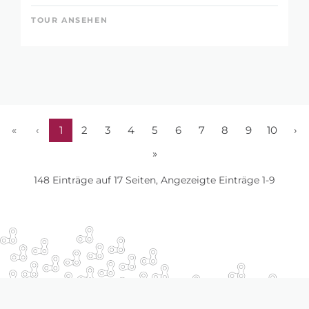
TOUR ANSEHEN
«
‹
1
2
3
4
5
6
7
8
9
10
›
»
148 Einträge auf 17 Seiten, Angezeigte Einträge 1-9