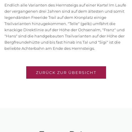
Endlich alle Varianten des Herrnsteigs auf einer Karte! Im Laufe
der vergangenen drei Jahren sind auf dem ältesten und somit
legendärsten Freeride Trail auf dem Kronplatz einige
Trailvarianten hinzugekommen. "Telle" (gelb) umfährt die
knackige Direktlinie auf der Höhe der Ochsenalm, "Franz" und
"Hans" sind die handgebauten Trailvarianten auf der Höhe der
Bergfreundehütte und bis fast hinab ins Tal und "Sigi" ist die
beliebte Achterbahn am Ende des Herrnsteigs.
ZURÜCK ZUR ÜBERSICHT