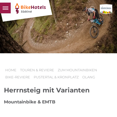
BIKEHOTELS
HOTELS & PAKETE
TOUREN & REVIERE
SÜDTIROL & WIR
SCHLUSSLICHTER
HOME
TOUREN & REVIERE
ZUM MOUNTAINBIKEN
BIKE-REVIERE
PUSTERTAL & KRONPLATZ
OLANG
Herrnsteig mit Varianten
Mountainbike & EMTB