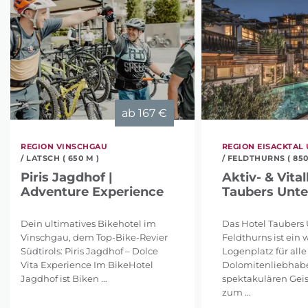
ab
167 €
REGION VINSCHGAU
REGION EISACKTAL
/ LATSCH ( 650 M )
/ FELDTHURNS ( 850
Piris Jagdhof |
Aktiv- & Vital
Adventure Experience
Taubers Unte
Dein ultimatives Bikehotel im
Das Hotel Taubers 
Vinschgau, dem Top-Bike-Revier
Feldthurns ist ein 
Südtirols: Piris Jagdhof – Dolce
Logenplatz für alle
Vita Experience Im BikeHotel
Dolomitenliebhabe
Jagdhof ist Biken ...
spektakulären Geis
zum ...