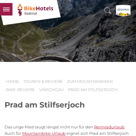
BIKEHOTELS
HOTELS & PAKETE
TOUREN & REVIERE
SÜDTIROL & WIR
SCHLUSSLICHTER
HOME
TOUREN & REVIERE
ZUM MOUNTAINBIKEN
BIKE-REVIERE
VINSCHGAU
PRAD AM STILFSERJOCH
Prad am Stilfserjoch
Das urige Prad taugt längst nicht nur für den
Rennradurlaub
.
Auch für
Mountainbike-Urlaub
eignet sich Prad am Stilfserjoch