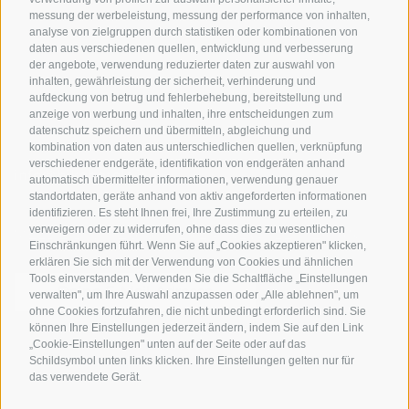
messung der werbeleistung, messung der performance von inhalten,
Bike-Schulen
analyse von zielgruppen durch statistiken oder kombinationen von
Tourenzentrale
daten aus verschiedenen quellen, entwicklung und verbesserung
der angebote, verwendung reduzierter daten zur auswahl von
inhalten, gewährleistung der sicherheit, verhinderung und
aufdeckung von betrug und fehlerbehebung, bereitstellung und
anzeige von werbung und inhalten, ihre entscheidungen zum
datenschutz speichern und übermitteln, abgleichung und
kombination von daten aus unterschiedlichen quellen, verknüpfung
verschiedener endgeräte, identifikation von endgeräten anhand
info@bikehotels.it
automatisch übermittelter informationen, verwendung genauer
standortdaten, geräte anhand von aktiv angeforderten informationen
identifizieren. Es steht Ihnen frei, Ihre Zustimmung zu erteilen, zu
verweigern oder zu widerrufen, ohne dass dies zu wesentlichen
MELDE DICH ZU UNSEREM NEWSLETTER AN!
Einschränkungen führt. Wenn Sie auf „Cookies akzeptieren" klicken,
erklären Sie sich mit der Verwendung von Cookies und ähnlichen
Tools einverstanden. Verwenden Sie die Schaltfläche „Einstellungen
verwalten", um Ihre Auswahl anzupassen oder „Alle ablehnen", um
ohne Cookies fortzufahren, die nicht unbedingt erforderlich sind. Sie
können Ihre Einstellungen jederzeit ändern, indem Sie auf den Link
JETZT ANMELDEN
„Cookie-Einstellungen" unten auf der Seite oder auf das
Schildsymbol unten links klicken. Ihre Einstellungen gelten nur für
das verwendete Gerät.