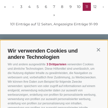
«
‹
3
4
5
6
7
8
9
10
11
12
›
»
101 Einträge auf 12 Seiten, Angezeigte Einträge 91-99
Wir verwenden Cookies und
Contin
andere Technologien
BIKEHOTELS
BIKEN IN
SERVIC
Wir und andere ausgewählte
3 Drittparteien
verwenden Cookies
SÜDTIROL
SÜDTIROL
Kontakt
und ähnliche Technologien. Diese Hilfsmittel sind unerlässlich, um
die Nutzung digitaler Inhalte zu gewährleisten, die Navigation zu
Hotels & Pakete
Mountainbiken in
Anreise
verbessern und, vorbehaltlich Ihrer Zustimmung, zu Werbezwecken.
Südtirol
Urlaubspakete
Wir können Ihre Daten zum Beispiel für folgende Zwecke
Wetter
verwenden: speichern von oder zugriff auf informationen auf einem
Rennradfahren in
Unsere Gutscheine
Events
endgerät, verwendung reduzierter daten zur auswahl von
Südtirol
werbeanzeigen, erstellung von profilen für personalisierte werbung,
Hot Deals
Zum Katal
verwendung von profilen zur auswahl personalisierter werbung,
Radwege in Südtirol
Bike & Work
erstellung von profilen zur personalisierung von inhalten,
Bikeshops & Verleihe
verwendung von profilen zur auswahl personalisierter inhalte,