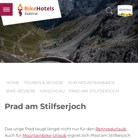
BIKEHOTELS
HOTELS & PAKETE
TOUREN & REVIERE
SÜDTIROL & WIR
SCHLUSSLICHTER
HOME
TOUREN & REVIERE
ZUM MOUNTAINBIKEN
BIKE-REVIERE
VINSCHGAU
PRAD AM STILFSERJOCH
Prad am Stilfserjoch
Das urige Prad taugt längst nicht nur für den
Rennradurlaub
.
Auch für
Mountainbike-Urlaub
eignet sich Prad am Stilfserjoch