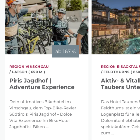
ab
167 €
REGION VINSCHGAU
REGION EISACKTAL
/ LATSCH ( 650 M )
/ FELDTHURNS ( 850
Piris Jagdhof |
Aktiv- & Vital
Adventure Experience
Taubers Unte
Dein ultimatives Bikehotel im
Das Hotel Taubers 
Vinschgau, dem Top-Bike-Revier
Feldthurns ist ein 
Südtirols: Piris Jagdhof – Dolce
Logenplatz für alle
Vita Experience Im BikeHotel
Dolomitenliebhabe
Jagdhof ist Biken ...
spektakulären Geis
zum ...