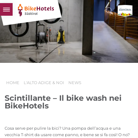
BIKEHOTELS
HOTELS & PACCHETTI
TOUR & TERRITORI
L'ALTO ADIGE & NOI
INFO UTILI
HOME
L'ALTO ADIGE & NOI
NEWS
Scintillante – Il bike wash nei
BikeHotels
Cosa serve per pulire la bici? Una pompa dell’acqua e una
vecchia T-shirt da usare come panno, e bene se si fa così! O no?