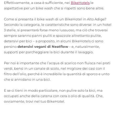
Effettivamente, a casa è sufficiente, nei
BikeHotels
le
aspettative per un bike wash che si rispetti sono bene altre.
Come si presenta il bike wash di un BikeHotel in Alto Adige?
Secondo la categoria, le caratteristiche sono diverse: in un hotel
3 stelle, si presenterà forse meno lussuoso, ma ciò che troverai
sempre saranno panni puliti e spazzole altrettanto pulite,
detersivi per bici – a proposito, in alcuni BikeHotels ci sono
persino
detersivi vegani di Neatflow
– e, naturalmente,
supporti per parcheggiare la bici durante il lavaggio.
Per noi è importante che l’acqua di scarico non fluisca nei prati
verdi, bensì in un canale di scolo, nel migliore dei casi con il
filtro dell’olio, perché è incredibile la quantità di sporco e unto
che si annidano in una bici.
E se ci tieni in modo particolare, non pulire solo la bici, ma
occupati anche della catena con cera o olio di qualità. Che,
ovviamente, trovi nel tuo BikeHotel.