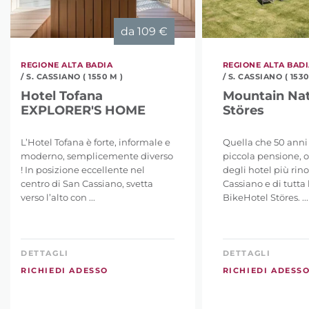
da
109 €
REGIONE ALTA BADIA
REGIONE ALTA BAD
/ S. CASSIANO ( 1550 M )
/ S. CASSIANO ( 1530
Hotel Tofana
Mountain Nat
EXPLORER'S HOME
Störes
L’Hotel Tofana è forte, informale e
Quella che 50 anni 
moderno, semplicemente diverso
piccola pensione, 
! In posizione eccellente nel
degli hotel più rin
centro di San Cassiano, svetta
Cassiano e di tutta l
verso l’alto con ...
BikeHotel Störes. ...
DETTAGLI
DETTAGLI
RICHIEDI ADESSO
RICHIEDI ADESS