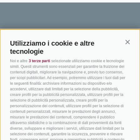
BIKEHOTELS
IN BICI IN ALTO
SERVIZI
Utilizziamo i cookie e altre
SÜDTIROL
ADIGE
INFORM
Contin
tecnologie
Hotel & pacchetti
Mountainbiking in Alto
Contatto
Noi e altre
3 terze parti
selezionate utilizziamo cookie e tecnologie
Adige
Pacchetti vacanze
Come arriv
simili. Questi strumenti sono essenziali per garantire la fruizione dei
In bici da corsa in Alto
contenuti digitali, migliorare la navigazione e, previo tuo consenso,
Buoni vacanza
Meteo
per scopi pubblicitari. Ad esempio, potremmo utilizzare i tuoi dati per
Adige
Hot Deals
Eventi
le seguenti finalità: archiviare informazioni su dispositivo e/o
Ciclabili in Alto Adige
accedervi, utilizzare dati limitati per la selezione della pubblicità,
Bike & Work
Catalogo
creare profili per la pubblicità personalizzata, utilizzare profili per la
Scuole bike
selezione di pubblicità personalizzata, creare profili per la
Tutti i tour
personalizzazione dei contenuti, utilizzare profili per la selezione di
contenuti personalizzati, misurare le prestazioni degli annunci,
misurare le prestazioni dei contenuti, comprendere il pubblico
attraverso statistiche o la combinazione di dati provenienti da fonti
diverse, sviluppare e migliorare i servizi, utilizzare dati limitati per la
selezione dei contenuti, garantire la sicurezza, prevenire e rilevare
frodi, correggere errori, erogare e presentare pubblicità e contenuto,