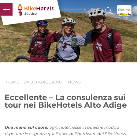
BIKEHOTELS
HOTELS & PACCHETTI
TOUR & TERRITORI
L'ALTO ADIGE & NOI
INFO UTILI
HOME
L'ALTO ADIGE & NOI
NEWS
Eccellente – La consulenza sui
tour nei BikeHotels Alto Adige
Una mano sul cuore:
ogni hotel riesce in qualche modo a
rispettare le esigenze qualitative dell’hardware dei BikeHotels