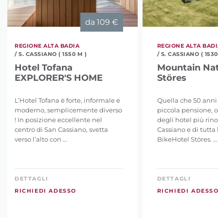
da
109 €
REGIONE ALTA BADIA
REGIONE ALTA BAD
/ S. CASSIANO ( 1550 M )
/ S. CASSIANO ( 1530
Hotel Tofana
Mountain Nat
EXPLORER'S HOME
Störes
L’Hotel Tofana è forte, informale e
Quella che 50 anni 
moderno, semplicemente diverso
piccola pensione, 
! In posizione eccellente nel
degli hotel più rin
centro di San Cassiano, svetta
Cassiano e di tutta l
verso l’alto con ...
BikeHotel Störes. ...
DETTAGLI
DETTAGLI
RICHIEDI ADESSO
RICHIEDI ADESS