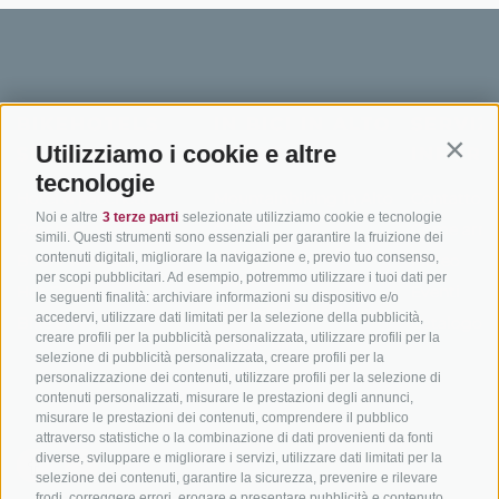
BIKEHOTELS
IN BICI IN ALTO
SERVIZI
Utilizziamo i cookie e altre
SÜDTIROL
ADIGE
INFORM
Contin
tecnologie
Hotel & pacchetti
Mountainbiking in Alto
Contatto
Noi e altre
3 terze parti
selezionate utilizziamo cookie e tecnologie
Adige
Pacchetti vacanze
Come arriv
simili. Questi strumenti sono essenziali per garantire la fruizione dei
In bici da corsa in Alto
contenuti digitali, migliorare la navigazione e, previo tuo consenso,
Buoni vacanza
Meteo
per scopi pubblicitari. Ad esempio, potremmo utilizzare i tuoi dati per
Adige
Hot Deals
Eventi
le seguenti finalità: archiviare informazioni su dispositivo e/o
Ciclabili in Alto Adige
accedervi, utilizzare dati limitati per la selezione della pubblicità,
Bike & Work
Catalogo
creare profili per la pubblicità personalizzata, utilizzare profili per la
Scuole bike
selezione di pubblicità personalizzata, creare profili per la
Tutti i tour
personalizzazione dei contenuti, utilizzare profili per la selezione di
contenuti personalizzati, misurare le prestazioni degli annunci,
misurare le prestazioni dei contenuti, comprendere il pubblico
attraverso statistiche o la combinazione di dati provenienti da fonti
diverse, sviluppare e migliorare i servizi, utilizzare dati limitati per la
selezione dei contenuti, garantire la sicurezza, prevenire e rilevare
frodi, correggere errori, erogare e presentare pubblicità e contenuto,